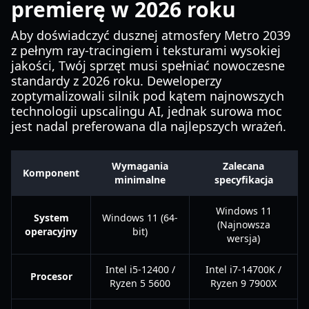
premierę w 2026 roku
Aby doświadczyć dusznej atmosfery Metro 2039
z pełnym ray-tracingiem i teksturami wysokiej
jakości, Twój sprzęt musi spełniać nowoczesne
standardy z 2026 roku. Deweloperzy
zoptymalizowali silnik pod kątem najnowszych
technologii upscalingu AI, jednak surowa moc
jest nadal preferowana dla najlepszych wrażeń.
Wymagania
Zalecana
Komponent
minimalne
specyfikacja
Windows 11
System
Windows 11 (64-
(Najnowsza
operacyjny
bit)
wersja)
Intel i5-12400 /
Intel i7-14700K /
Procesor
Ryzen 5 5600
Ryzen 9 7900X