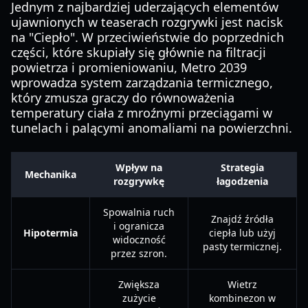
Jednym z najbardziej uderzających elementów
ujawnionych w teaserach rozgrywki jest nacisk
na "Ciepło". W przeciwieństwie do poprzednich
części, które skupiały się głównie na filtracji
powietrza i promieniowaniu, Metro 2039
wprowadza system zarządzania termicznego,
który zmusza graczy do równoważenia
temperatury ciała z mroźnymi przeciągami w
tunelach i palącymi anomaliami na powierzchni.
Wpływ na
Strategia
Mechanika
rozgrywkę
łagodzenia
Spowalnia ruch
Znajdź źródła
i ogranicza
Hipotermia
ciepła lub użyj
widoczność
pasty termicznej.
przez szron.
Zwiększa
Wietrz
zużycie
kombinezon w