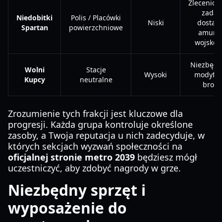
Zleceniod
zadań
Niedobitki
Polis / Placówki
Niski
dostaw
Spartan
powierzchniowe
amunic
wojskow
Niezbędn
Wolni
Stacje
Wysoki
modyfika
Kupcy
neutralne
broni
Zrozumienie tych frakcji jest kluczowe dla
progresji. Każda grupa kontroluje określone
zasoby, a Twoja reputacja u nich zadecyduje, w
których sekcjach wyzwań społeczności na
oficjalnej stronie metro 2039
będziesz mógł
uczestniczyć, aby zdobyć nagrody w grze.
Niezbędny sprzęt i
wyposażenie do