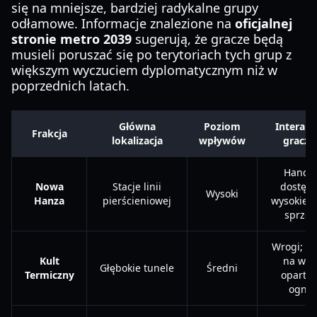
się na mniejsze, bardziej radykalne grupy
odłamowe. Informacje znalezione na
oficjalnej
stronie metro 2039
sugerują, że gracze będą
musieli poruszać się po terytoriach tych grup z
większym wyczuciem dyplomatycznym niż w
poprzednich latach.
Główna
Poziom
Interakc
Frakcja
lokalizacja
wpływów
gracz
Handel
Nowa
Stacje linii
dostęp 
Wysoki
Hanza
pierścieniowej
wysokiej 
sprzęt
Wrogi; na
Kult
na wal
Głębokie tunele
Średni
Termiczny
opartą 
ogniu