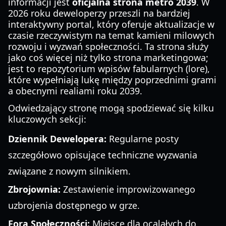
informacji jest
oficjalna strona metro 2039
. W
2026 roku deweloperzy przeszli na bardziej
interaktywny portal, który oferuje aktualizacje w
czasie rzeczywistym na temat kamieni milowych
rozwoju i wyzwań społeczności. Ta strona służy
jako coś więcej niż tylko strona marketingowa;
jest to repozytorium wpisów fabularnych (lore),
które wypełniają lukę między poprzednimi grami
a obecnymi realiami roku 2039.
Odwiedzający stronę mogą spodziewać się kilku
kluczowych sekcji:
Dziennik Dewelopera:
Regularne posty
szczegółowo opisujące techniczne wyzwania
związane z nowym silnikiem.
Zbrojownia:
Zestawienie improwizowanego
uzbrojenia dostępnego w grze.
Fora Społeczności:
Miejsce dla ocalałych do