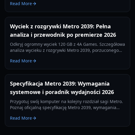
Read More
2026 roku.
Wyciek z rozgrywki Metro 2039: Pełna
analiza i przewodnik po premierze 2026
Odkryj ogromny wyciek 120 GB z 4A Games. Szczegółowa
analiza wycieku z rozgrywki Metro 2039, porzuconego
buildu z Hunterem i przejścia na Unreal Engine 5.
Read More
Specyfikacja Metro 2039: Wymagania
systemowe i poradnik wydajności 2026
Przygotuj swój komputer na kolejny rozdział sagi Metro.
Poznaj oficjalną specyfikację Metro 2039, wymagania
techniczne i funkcje autorskiego silnika.
Read More