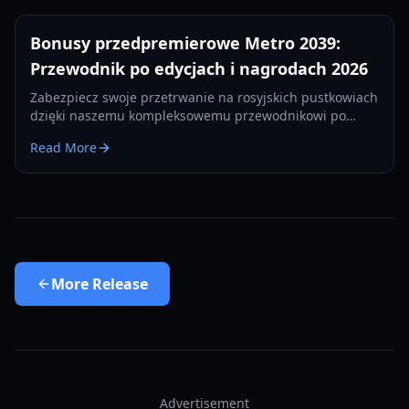
Bonusy przedpremierowe Metro 2039:
Przewodnik po edycjach i nagrodach 2026
Zabezpiecz swoje przetrwanie na rosyjskich pustkowiach
dzięki naszemu kompleksowemu przewodnikowi po
bonusach przedpremierowych Metro 2039, różnicach
Read More
między edycjami i ekskluzywnych nagrodach.
More
Release
Advertisement