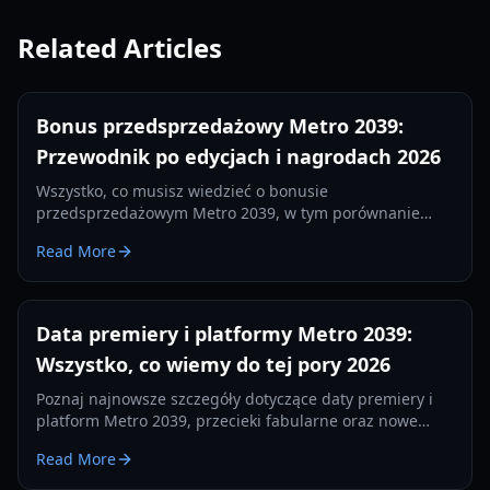
Related Articles
Bonus przedsprzedażowy Metro 2039:
Przewodnik po edycjach i nagrodach 2026
Wszystko, co musisz wiedzieć o bonusie
przedsprzedażowym Metro 2039, w tym porównanie
edycji, ekskluzywne skórki i nagrody fizyczne na rok
Read More
2026.
Data premiery i platformy Metro 2039:
Wszystko, co wiemy do tej pory 2026
Poznaj najnowsze szczegóły dotyczące daty premiery i
platform Metro 2039, przecieki fabularne oraz nowe
funkcje silnika 4A Engine. Bądź o krok przed innymi w
Read More
tunelach moskiewskiego metra.