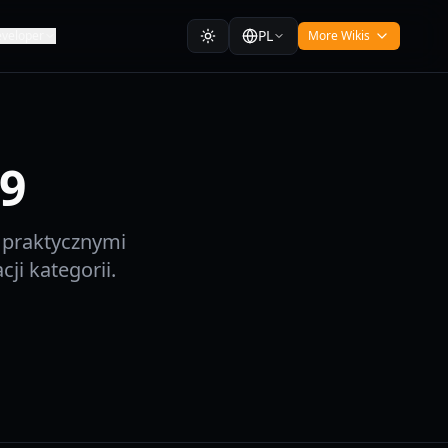
PL
veloper
More Wikis
9
, praktycznymi
ji kategorii.