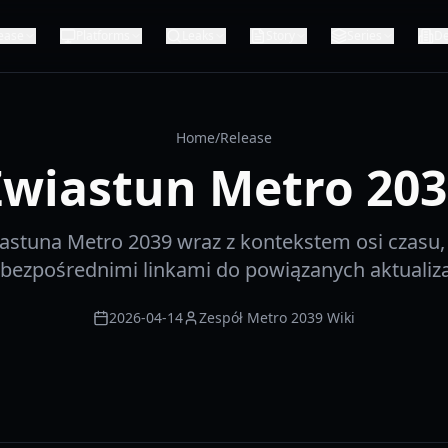
ease
Platforms
Leaks
Story
Series
De
Home
/
Release
Zwiastun Metro 203
iastuna Metro 2039 wraz z kontekstem osi czasu
bezpośrednimi linkami do powiązanych aktualizac
2026-04-14
Zespół Metro 2039 Wiki