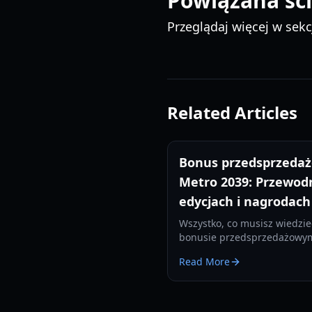
Powiązana ści
Przeglądaj więcej w sekc
Related Articles
Bonus przedsprzeda
Metro 2039: Przewod
edycjach i nagrodach
Wszystko, co musisz wiedzie
bonusie przedsprzedażowy
2039, w tym porównanie edyc
Read More
ekskluzywne skórki i nagrod
fizyczne na rok 2026.