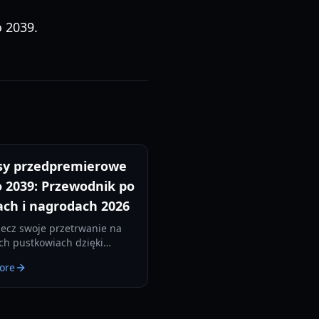
o 2039.
y przedpremierowe
 2039: Przewodnik po
ach i nagrodach 2026
ecz swoje przetrwanie na
ich pustkowiach dzięki
u kompleksowemu
ore
dnikowi po bonusach
remierowych Metro 2039,
ch między edycjami i
zywnych nagrodach.