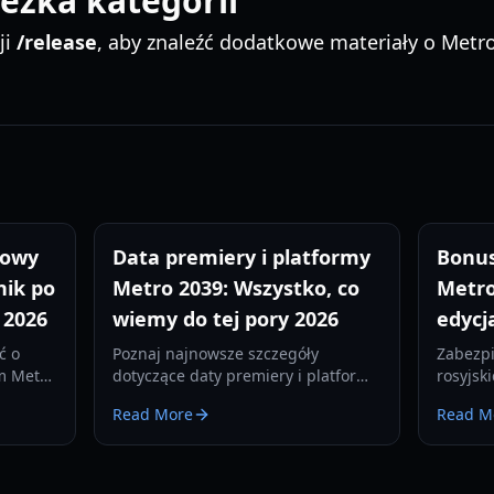
eżka kategorii
ji
/release
, aby znaleźć dodatkowe materiały o Metr
żowy
Data premiery i platformy
Bonus
nik po
Metro 2039: Wszystko, co
Metro
 2026
wiemy do tej pory 2026
edycj
ć o
Poznaj najnowsze szczegóły
Zabezpi
m Metro
dotyczące daty premiery i platform
rosyjsk
ji,
Metro 2039, przecieki fabularne
naszem
Read More
Read M
y
oraz nowe funkcje silnika 4A
przewo
Engine. Bądź o krok przed innymi w
przedp
tunelach moskiewskiego metra.
różnica
eksklu