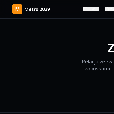
M
Metro 2039
Guide
Rel
Relacja ze zw
wnioskami i 