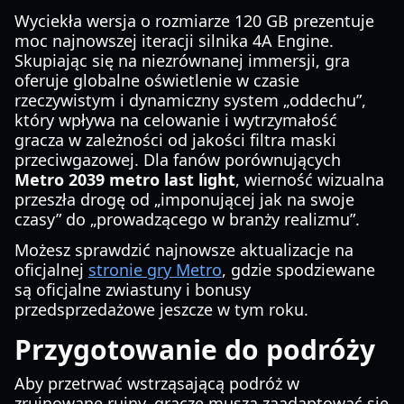
Wyciekła wersja o rozmiarze 120 GB prezentuje
moc najnowszej iteracji silnika 4A Engine.
Skupiając się na niezrównanej immersji, gra
oferuje globalne oświetlenie w czasie
rzeczywistym i dynamiczny system „oddechu”,
który wpływa na celowanie i wytrzymałość
gracza w zależności od jakości filtra maski
przeciwgazowej. Dla fanów porównujących
Metro 2039 metro last light
, wierność wizualna
przeszła drogę od „imponującej jak na swoje
czasy” do „prowadzącego w branży realizmu”.
Możesz sprawdzić najnowsze aktualizacje na
oficjalnej
stronie gry Metro
, gdzie spodziewane
są oficjalne zwiastuny i bonusy
przedsprzedażowe jeszcze w tym roku.
Przygotowanie do podróży
Aby przetrwać wstrząsającą podróż w
zrujnowane ruiny, gracze muszą zaadaptować się