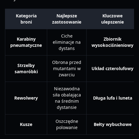
Kategoria
Najlepsze
Kluczowe
broni
zastosowanie
ulepszenie
Ciche
Karabiny
Zbiornik
eliminacje na
pneumatyczne
wysokociśnieniowy
dystans
Obrona przed
Strzelby
mutantami w
Układ czterolufowy
samoróbki
zwarciu
Niezawodna
siła obalająca
Rewolwery
Długa lufa i luneta
na średnim
dystansie
Oszczędne
Kusze
Bełty wybuchowe
polowanie