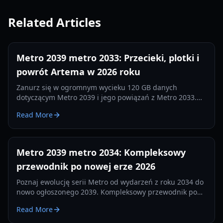
Related Articles
Metro 2039 metro 2033: Przecieki, plotki i
powrót Artema w 2026 roku
Zanurz się w ogromnym wycieku 120 GB danych
dotyczącym Metro 2039 i jego powiązań z Metro 2033.
Dowiedz się o skasowanej wersji z Hunterem i przejściu
Read More
na Unreal Engine 5.
Metro 2039 metro 2034: Kompleksowy
przewodnik po nowej erze 2026
Poznaj ewolucję serii Metro od wydarzeń z roku 2034 do
nowo ogłoszonego 2039. Kompleksowy przewodnik po
rozgrywce, fabule i mechanikach przetrwania.
Read More