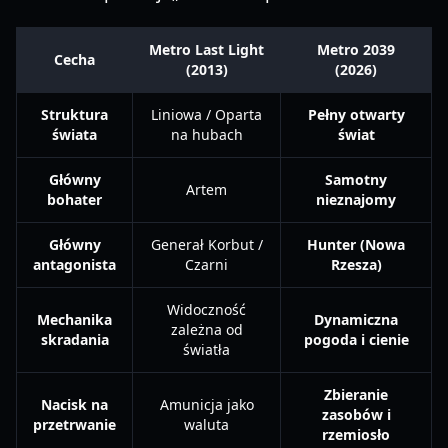
Metro Last Light
Metro 2039
Cecha
(2013)
(2026)
Struktura
Liniowa / Oparta
Pełny otwarty
świata
na hubach
świat
Główny
Samotny
Artem
bohater
nieznajomy
Główny
Generał Korbut /
Hunter (Nowa
antagonista
Czarni
Rzesza)
Widoczność
Mechanika
Dynamiczna
zależna od
skradania
pogoda i cienie
światła
Zbieranie
Nacisk na
Amunicja jako
zasobów i
przetrwanie
waluta
rzemiosło