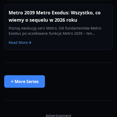
Metro 2039 Metro Exodus: Wszystko, co
wiemy o sequelu w 2026 roku
Poznaj ewolucję serii Metro. Od fundamentów Metro
Exodus po oczekiwane funkcje Metro 2039 – ten
przewodnik obejmuje fabułę, rozgrywkę i szczegóły
Read More
premiery.
More
Series
Advertisement