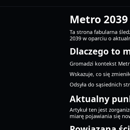
Metro 2039
Ta strona fabularna śled
2039 w oparciu o aktual
Dlaczego to 
Gromadzi kontekst Metro
Wskazuje, co się zmieniło
Odsyła do sąsiednich str
Aktualny pun
Artykuł ten jest zorga
miarę pojawiania się no
Powiązana ści