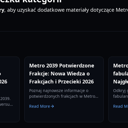
ry
, aby uzyskać dodatkowe materiały dotyczące Metr
Metro 2039 Potwierdzone
Metro
o
Frakcje: Nowa Wiedza o
fabul
026
Frakcjach i Przecieki 2026
Najgł
Poznaj najnowsze informacje o
Odkryj 
potwierdzonych frakcjach w Metro
fabular
 2039.
2039, w tym o zjednoczonym Metrze
w tym r
iwersum
Read More
Read M
pod wodzą Huntera i nowych
oraz ps
owsze
grupach powierzchniowych w
franczy
Games –
nadchodzącej kontynuacji.
nik.