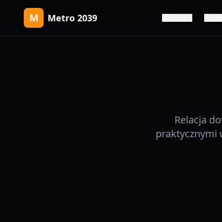
M
Metro 2039
Guide
Rel
Relacja d
praktycznymi 