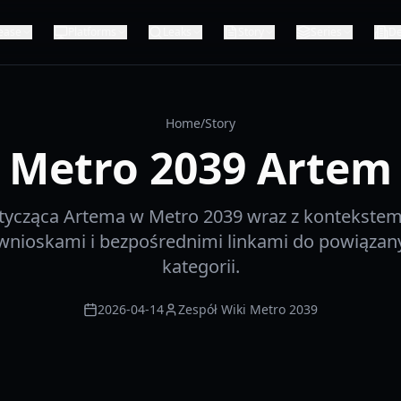
ease
Platforms
Leaks
Story
Series
De
Home
/
Story
Metro 2039 Artem
otycząca Artema w Metro 2039 wraz z kontekstem 
wnioskami i bezpośrednimi linkami do powiązanyc
kategorii.
2026-04-14
Zespół Wiki Metro 2039