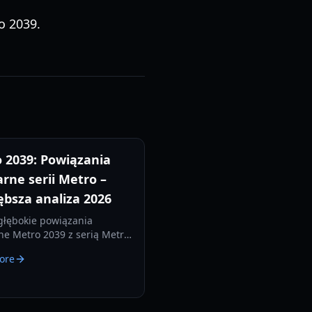
o 2039.
 2039: Powiązania
arne serii Metro –
ębsza analiza 2026
głębokie powiązania
ne Metro 2039 z serią Metro,
eżim Huntera, powrót Cieni
ore
ychologiczną zmianę w tej
zie.