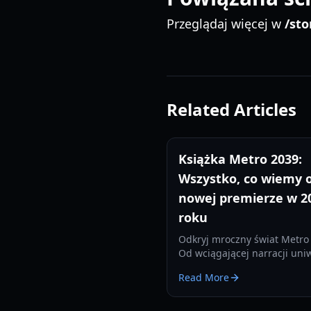
Przeglądaj więcej w
/sto
Related Articles
Książka Metro 2039:
Wszystko, co wiemy 
nowej premierze w 2
roku
Odkryj mroczny świat Metro
Od wciągającej narracji un
książki Metro 2039 po najn
Read More
szczegóły rozgrywki od 4A 
oto Twój kompletny przewod