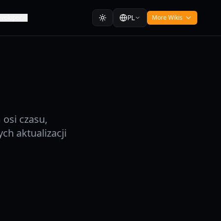
PL
veloper
More Wikis
osi czasu,
h aktualizacji