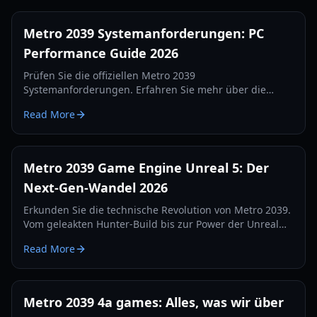
Metro 2039 Systemanforderungen: PC
Performance Guide 2026
Prüfen Sie die offiziellen Metro 2039
Systemanforderungen. Erfahren Sie mehr über die
hauseigene 4A Engine, Raytracing-Updates und die
Read More
Hardware, die für das bisher düsterste Metro benötigt
wird.
Metro 2039 Game Engine Unreal 5: Der
Next-Gen-Wandel 2026
Erkunden Sie die technische Revolution von Metro 2039.
Vom geleakten Hunter-Build bis zur Power der Unreal
Engine 5 – erfahren Sie, wie 4A Games Survival-Horror
Read More
neu definiert.
Metro 2039 4a games: Alles, was wir über