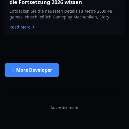
die Fortsetzung 2026 wissen
Entdecken Sie die neuesten Details zu Metro 2039 4a
games, einschließlich Gameplay-Mechaniken, Story-
Leaks und technischen Spezifikationen für die
Read More
Veröffentlichung im Jahr 2026.
More
Developer
Advertisement