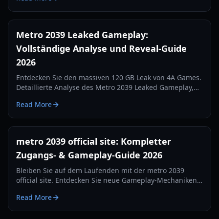
Games im Jahr 2026 wissen.
Metro 2039 Leaked Gameplay:
Vollständige Analyse und Reveal-Guide
2026
Entdecken Sie den massiven 120 GB Leak von 4A Games.
Detaillierte Analyse des Metro 2039 Leaked Gameplay,
der verworfenen Hunter-Version und des Wechsels zur
Read More
Unreal Engine 5.
metro 2039 official site: Kompletter
Zugangs- & Gameplay-Guide 2026
Bleiben Sie auf dem Laufenden mit der metro 2039
official site. Entdecken Sie neue Gameplay-Mechaniken,
Tipps zum Überleben bei Hitze und Fraktions-Updates
Read More
für die Veröffentlichung 2026.