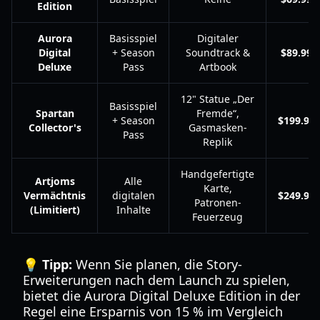
Edition
Aurora
Basisspiel
Digitaler
Digital
+ Season
Soundtrack &
$89.99
Deluxe
Pass
Artbook
12" Statue „Der
Basisspiel
Spartan
Fremde“,
+ Season
$199.99
Collector's
Gasmasken-
Pass
Replik
Handgefertigte
Artjoms
Alle
Karte,
Vermächtnis
digitalen
$249.99
Patronen-
(Limitiert)
Inhalte
Feuerzeug
💡 Tipp:
Wenn Sie planen, die Story-
Erweiterungen nach dem Launch zu spielen,
bietet die Aurora Digital Deluxe Edition in der
Regel eine Ersparnis von 15 % im Vergleich