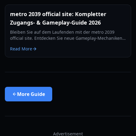
metro 2039 official site: Kompletter
Zugangs- & Gameplay-Guide 2026
Bleiben Sie auf dem Laufenden mit der metro 2039
official site. Entdecken Sie neue Gameplay-Mechaniken,
Tipps zum Überleben bei Hitze und Fraktions-Updates
Read More
für die Veröffentlichung 2026.
More
Guide
Advertisement