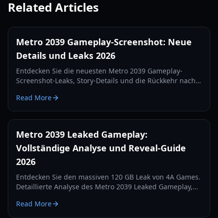
Related Articles
Metro 2039 Gameplay-Screenshot: Neue
Details und Leaks 2026
Entdecken Sie die neuesten Metro 2039 Gameplay-
Screenshot-Leaks, Story-Details und die Rückkehr nach
Moskau. Alles, was wir über die Fortsetzung von 4A
Read More
Games im Jahr 2026 wissen.
Metro 2039 Leaked Gameplay:
Vollständige Analyse und Reveal-Guide
2026
Entdecken Sie den massiven 120 GB Leak von 4A Games.
Detaillierte Analyse des Metro 2039 Leaked Gameplay,
der verworfenen Hunter-Version und des Wechsels zur
Read More
Unreal Engine 5.