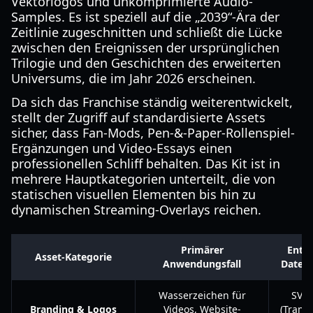
Vektorlogos und unkomprimierte Audio-
Samples. Es ist speziell auf die „2039“-Ära der
Zeitlinie zugeschnitten und schließt die Lücke
zwischen den Ereignissen der ursprünglichen
Trilogie und den Geschichten des erweiterten
Universums, die im Jahr 2026 erscheinen.
Da sich das Franchise ständig weiterentwickelt,
stellt der Zugriff auf standardisierte Assets
sicher, dass Fan-Mods, Pen-&-Paper-Rollenspiel-
Ergänzungen und Video-Essays einen
professionellen Schliff behalten. Das Kit ist in
mehrere Hauptkategorien unterteilt, die von
statischen visuellen Elementen bis hin zu
dynamischen Streaming-Overlays reichen.
Primärer
Entha
Asset-Kategorie
Anwendungsfall
Dateif
Wasserzeichen für
SVG,
Branding & Logos
Videos, Website-
(Transp