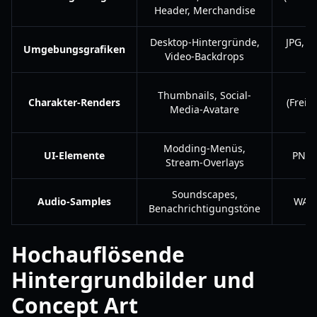
Header, Merchandise
A
Desktop-Hintergründe,
JPG, TI
Umgebungsgrafiken
Video-Backdrops
8
P
Thumbnails, Social-
Charakter-Renders
(Freige
Media-Avatare
P
Modding-Menüs,
UI-Elemente
PNG,
Stream-Overlays
Soundscapes,
Audio-Samples
WAV,
Benachrichtigungstöne
Hochauflösende
Hintergrundbilder und
Concept Art