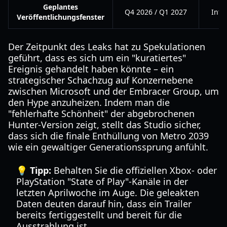
Geplantes
Q4 2026 / Q1 2027
Inte
Veröffentlichungsfenster
Der Zeitpunkt des Leaks hat zu Spekulationen
geführt, dass es sich um ein "kuratiertes"
Ereignis gehandelt haben könnte – ein
strategischer Schachzug auf Konzernebene
zwischen Microsoft und der Embracer Group, um
den Hype anzuheizen. Indem man die
"fehlerhafte Schönheit" der abgebrochenen
Hunter-Version zeigt, stellt das Studio sicher,
dass sich die finale Enthüllung von Metro 2039
wie ein gewaltiger Generationssprung anfühlt.
💡 Tipp:
Behalten Sie die offiziellen Xbox- oder
PlayStation "State of Play"-Kanäle in der
letzten Aprilwoche im Auge. Die geleakten
Daten deuten darauf hin, dass ein Trailer
bereits fertiggestellt und bereit für die
Ausstrahlung ist.