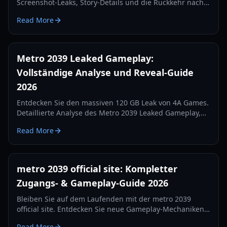
Screenshot-Leaks, Story-Details und die Rückkehr nach
Moskau. Alles, was wir über die Fortsetzung von 4A
Read More
Games im Jahr 2026 wissen.
Metro 2039 Leaked Gameplay:
Vollständige Analyse und Reveal-Guide
2026
Entdecken Sie den massiven 120 GB Leak von 4A Games.
Detaillierte Analyse des Metro 2039 Leaked Gameplay,
der verworfenen Hunter-Version und des Wechsels zur
Read More
Unreal Engine 5.
metro 2039 official site: Kompletter
Zugangs- & Gameplay-Guide 2026
Bleiben Sie auf dem Laufenden mit der metro 2039
official site. Entdecken Sie neue Gameplay-Mechaniken,
Tipps zum Überleben bei Hitze und Fraktions-Updates
Read More