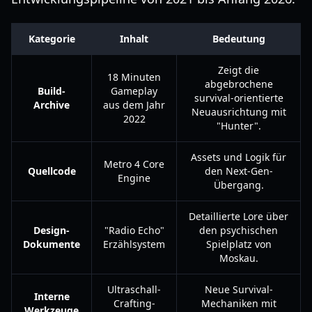
Kategorie
Inhalt
Bedeutung
Zeigt die
18 Minuten
abgebrochene
Build-
Gameplay
survival-orientierte
Archive
aus dem Jahr
Neuausrichtung mit
2022
"Hunter".
Assets und Logik für
Metro 4 Core
Quellcode
den Next-Gen-
Engine
Übergang.
Detaillierte Lore über
Design-
"Radio Echo"
den psychischen
Dokumente
Erzählsystem
Spielplatz von
Moskau.
Ultraschall-
Neue Survival-
Interne
Crafting-
Mechaniken mit
Werkzeuge