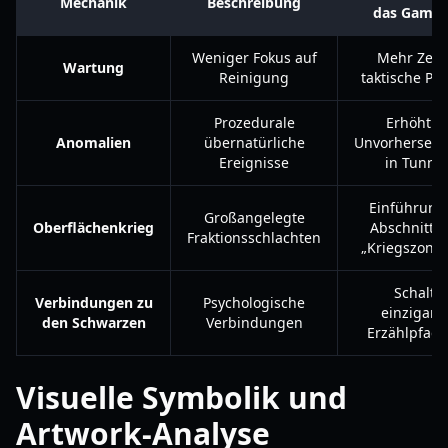
Mechanik
Beschreibung
das Gamep
Weniger Fokus auf
Mehr Zeit 
Wartung
Reinigung
taktische Pl
Prozedurale
Erhöht d
Anomalien
übernatürliche
Unvorhersehb
Ereignisse
in Tunne
Einführung
Großangelegte
Oberflächenkrieg
Abschnitte
Fraktionsschlachten
„Kriegszonen“
Schaltet
Verbindungen zu
Psychologische
einzigarti
den Schwarzen
Verbindungen
Erzählpfade 
Visuelle Symbolik und
Artwork-Analyse