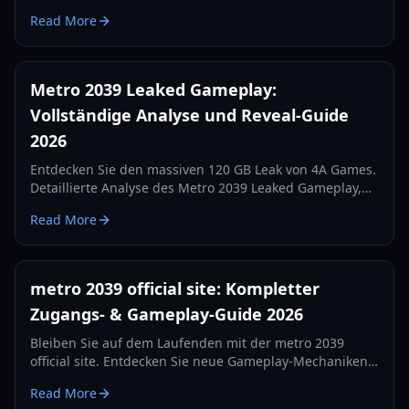
Moskau. Alles, was wir über die Fortsetzung von 4A
Read More
Games im Jahr 2026 wissen.
Metro 2039 Leaked Gameplay:
Vollständige Analyse und Reveal-Guide
2026
Entdecken Sie den massiven 120 GB Leak von 4A Games.
Detaillierte Analyse des Metro 2039 Leaked Gameplay,
der verworfenen Hunter-Version und des Wechsels zur
Read More
Unreal Engine 5.
metro 2039 official site: Kompletter
Zugangs- & Gameplay-Guide 2026
Bleiben Sie auf dem Laufenden mit der metro 2039
official site. Entdecken Sie neue Gameplay-Mechaniken,
Tipps zum Überleben bei Hitze und Fraktions-Updates
Read More
für die Veröffentlichung 2026.