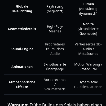
Lumen
Globale
Raytracing
(vollständig
Beleuchtung
(begrenzt)
dynamisch)
Nanite
High-Poly-
Geometriedetails
(virtualisierte
Meshes
Geometrie)
Proprietäres
Verbessertes 3D-
Sound-Engine
räumliches
Audio /
Audio
MetaSounds
Skriptbasierte
Motion Warping /
Animationen
Übergänge
Prozedural
Vorberechnet
Atmosphärische
Dynamische
/
Effekte
Fluidsimulationen
Volumetrisch
Warnung:
Frühe Builds des Spiels haben einen