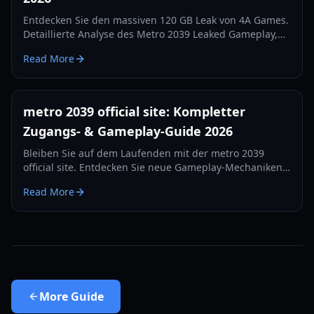
Entdecken Sie den massiven 120 GB Leak von 4A Games.
Detaillierte Analyse des Metro 2039 Leaked Gameplay,
der verworfenen Hunter-Version und des Wechsels zur
Read More
Unreal Engine 5.
metro 2039 official site: Kompletter
Zugangs- & Gameplay-Guide 2026
Bleiben Sie auf dem Laufenden mit der metro 2039
official site. Entdecken Sie neue Gameplay-Mechaniken,
Tipps zum Überleben bei Hitze und Fraktions-Updates
Read More
für die Veröffentlichung 2026.
More
Guide