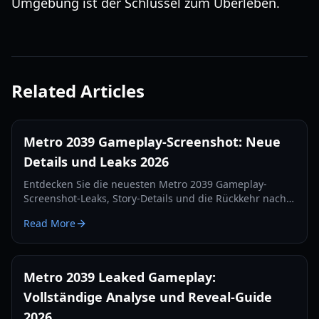
Umgebung ist der Schlüssel zum Überleben.
Related Articles
Metro 2039 Gameplay-Screenshot: Neue
Details und Leaks 2026
Entdecken Sie die neuesten Metro 2039 Gameplay-
Screenshot-Leaks, Story-Details und die Rückkehr nach
Moskau. Alles, was wir über die Fortsetzung von 4A
Read More
Games im Jahr 2026 wissen.
Metro 2039 Leaked Gameplay:
Vollständige Analyse und Reveal-Guide
2026