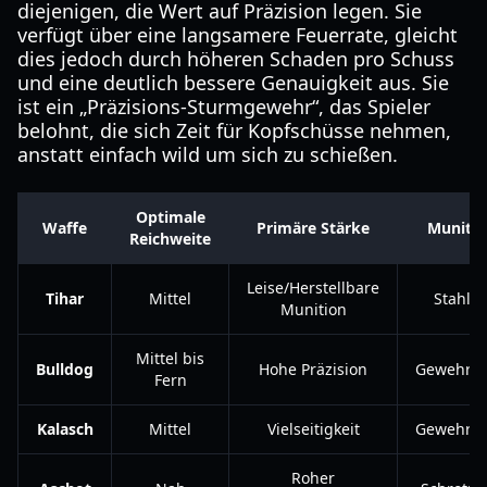
diejenigen, die Wert auf Präzision legen. Sie
verfügt über eine langsamere Feuerrate, gleicht
dies jedoch durch höheren Schaden pro Schuss
und eine deutlich bessere Genauigkeit aus. Sie
ist ein „Präzisions-Sturmgewehr“, das Spieler
belohnt, die sich Zeit für Kopfschüsse nehmen,
anstatt einfach wild um sich zu schießen.
Optimale
Waffe
Primäre Stärke
Munitio
Reichweite
Leise/Herstellbare
Tihar
Mittel
Stahlk
Munition
Mittel bis
Bulldog
Hohe Präzision
Gewehrpa
Fern
Kalasch
Mittel
Vielseitigkeit
Gewehrpa
Roher