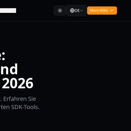
DE
veloper
More Wikis
:
und
 2026
t. Erfahren Sie
rten SDK-Tools.