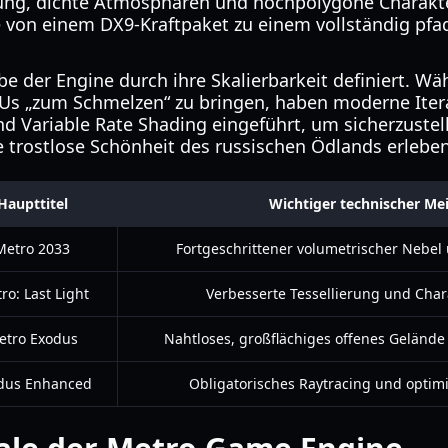
ung, dichte Atmosphären und hochpolygone Charakte
e von einem DX9-Kraftpaket zu einem vollständig pfad
be der Engine durch ihre Skalierbarkeit definiert. Wä
PUs „zum Schmelzen“ zu bringen, haben moderne Iter
d Variable Rate Shading eingeführt, um sicherzustell
e trostlose Schönheit des russischen Ödlands erlebe
Haupttitel
Wichtiger technischer Mei
Metro 2033
Fortgeschrittener volumetrischer Nebel
ro: Last Light
Verbesserte Tessellierung und Char
etro Exodus
Nahtloses, großflächiges offenes Gelände
dus Enhanced
Obligatorisches Raytracing und optim