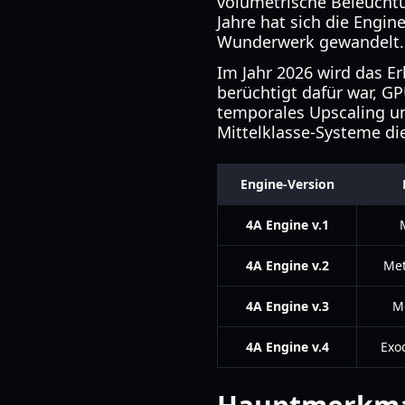
volumetrische Beleucht
Jahre hat sich die Engin
Wunderwerk gewandelt.
Im Jahr 2026 wird das Er
berüchtigt dafür war, G
temporales Upscaling un
Mittelklasse-Systeme di
Engine-Version
4A Engine v.1
4A Engine v.2
Met
4A Engine v.3
M
4A Engine v.4
Exo