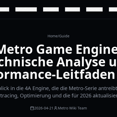
ease
Platforms
Leaks
Story
Series
De
Home
/
Guide
Metro Game Engine
chnische Analyse 
ormance-Leitfaden
blick in die 4A Engine, die die Metro-Serie antreib
racing, Optimierung und die für 2026 aktualisie
2026-04-21
Metro Wiki Team