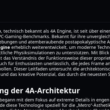
e
, technisch bekannt als 4A Engine, ist seit über ein
-PC-Gaming-Benchmarks. Bekannt für ihre unvergleich
bungen und atemberaubende postapokalyptische Aus
gine
erheblich weiterentwickelt, um moderne Techno
ttliche Physiksimulationen zu unterstützen. Mit Blic
st das Verständnis der Funktionsweise dieser propri
ch für Enthusiasten unerlässlich, die jedes Frame an
llen. Dieser Leitfaden untersucht die architektoni
und das kreative Potenzial, das durch die neuesten
ng der 4A-Architektur
e begann mit dem Fokus auf extreme Details in enge
e diese Technologie speziell für die „Metro“-Ästhetik