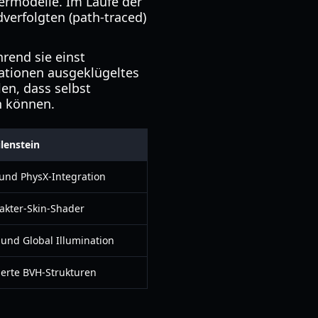
rmodelle. Im Laufe der
verfolgten (path-traced)
hrend sie einst
ationen ausgeklügeltes
en, dass selbst
n können.
lenstein
 und PhysX-Integration
akter-Skin-Shader
 und Global Illumination
ierte BVH-Strukturen