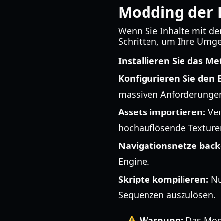
Modding der E
Wenn Sie Inhalte mit de
Schritten, um Ihre Umge
Installieren Sie das M
Konfigurieren Sie den E
massiven Anforderungen
Assets importieren:
Ver
hochauflösende Texture
Navigationsnetze back
Engine.
Skripte kompilieren:
Nut
Sequenzen auszulösen.
⚠️ Warnung:
Das Modi