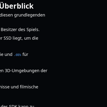
-Überblick
e diesen grundlegenden
esitzer des Spiels.
er SSD liegt, um die
rie und
für
.dds
exen 3D-Umgebungen der
nisse und filmische
 des SDK kann zu