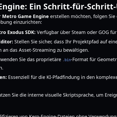
ngine: Ein Schritt-für-Schritt
r
Metro Game Engine
erstellen möchten, folgen Si
bung einzurichten:
etro Exodus SDK:
Verfügbar über Steam oder GOG für B
ditor:
Stellen Sie sicher, dass Ihr Projektpfad auf ein
 an das Asset-Streaming zu bewältigen.
wenden Sie das proprietäre
-Format für Geomet
.bin
n.
en:
Essenziell für die KI-Pfadfindung in den kompl
zen Sie die interne visuelle Skriptsprache, um Ereig
fizieren von Kern-Engine-Dateien ohne Verwendung