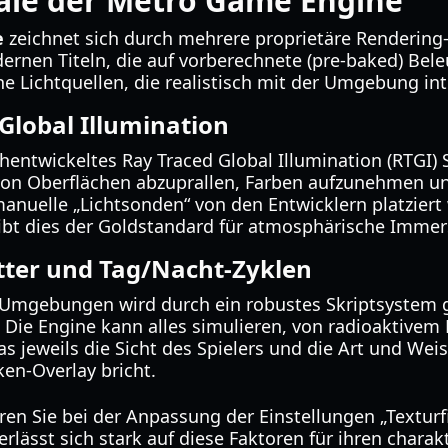
le der Metro Game Engine
e
zeichnet sich durch mehrere proprietäre Rendering
ernen Titeln, die auf vorberechnete (pre-baked) Bel
e Lichtquellen, die realistisch mit der Umgebung int
Global Illumination
hentwickeltes Ray Traced Global Illumination (RTGI)
 von Oberflächen abzuprallen, Farben aufzunehmen u
anuelle „Lichtsonden“ von den Entwicklern platziert
ibt dies der Goldstandard für atmosphärische Immer
ter und Tag/Nacht-Zyklen
Umgebungen wird durch ein robustes Skriptsystem 
 Die Engine kann alles simulieren, von radioaktivem 
s jeweils die Sicht des Spielers und die Art und Weis
en-Overlay bricht.
eren Sie bei der Anpassung der Einstellungen „Texturf
verlässt sich stark auf diese Faktoren für ihren chara