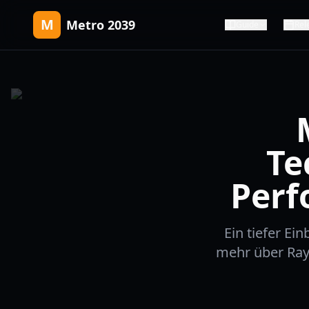
M
Metro 2039
Guide
Rel
Te
Perf
Ein tiefer Ein
mehr über Rayt