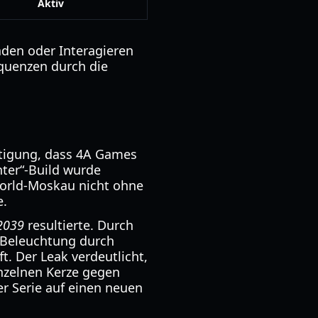
Aktiv
aden oder Interagieren
equenzen durch die
ätigung, dass 4A Games
nter“-Build wurde
-World-Moskau nicht ohne
e.
2039
resultierte. Durch
e Beleuchtung durch
. Der Leak verdeutlicht,
inzelnen Kerze gegen
r Serie auf einen neuen