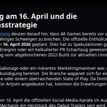
g am 16. April und die
strategie
aming
deuten darauf hin, dass 4A Games bereits vor 
jähriges Schweigen zu brechen. Die offizielle Enthüll
en
16. April 2026
geplant. Dies hat zu Spekulationen g
“ Ereignis oder ein kalkulierter PR-Schachzug gewese
g vom abgebrochenen 2022-Build zur aktuellen Unre
Sabotage oder ein riskantes Marketingmanöver war, e
kündigung bereitet. Die Branche wappnet sich für ein
e oder einem überraschenden State of Play. Da Dmit
“ für Artjom angedeutet hat, könnten die Erwartungen
m 16. April die offiziellen Social-Media-Kanäle im Au
Mechanik ein Herzstück des Debüt-Trailers sein wird.