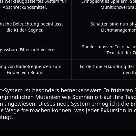
es werkzeugbasiertes System für
Ermöglicht es Spielern, 
Abschreckungsmittel.
Munitionsverbra
ische Beleuchtung beeinflusst
Schatten sind nun phy
die KI der Gegner.
Lichtmanagement
Spieler müssen Teile basi
passbare Filter und Visiere.
Toxizität der 
ung von Radiofrequenzen zum
Fördert die Erkundung der 
Finden von Beute.
den R
ng“-System ist besonders bemerkenswert. In früheren 
mpfindlichen Mutanten wie Spinnen oft auf ihre Tas
n angewiesen. Dieses neue System ermöglicht die Er
e Wege freimachen können, was jeder Exkursion in d
fügt.