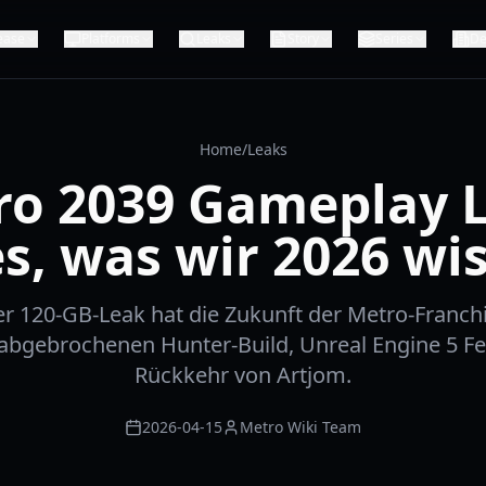
ease
Platforms
Leaks
Story
Series
De
Home
/
Leaks
ro 2039 Gameplay L
es, was wir 2026 wi
r 120-GB-Leak hat die Zukunft der Metro-Franchi
abgebrochenen Hunter-Build, Unreal Engine 5 Fe
Rückkehr von Artjom.
2026-04-15
Metro Wiki Team