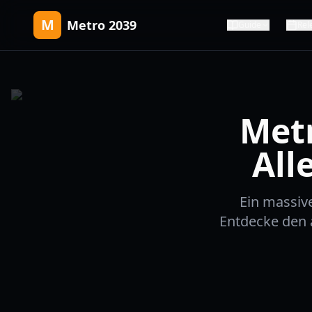
M
Metro 2039
Guide
Rel
Met
All
Ein massive
Entdecke den 