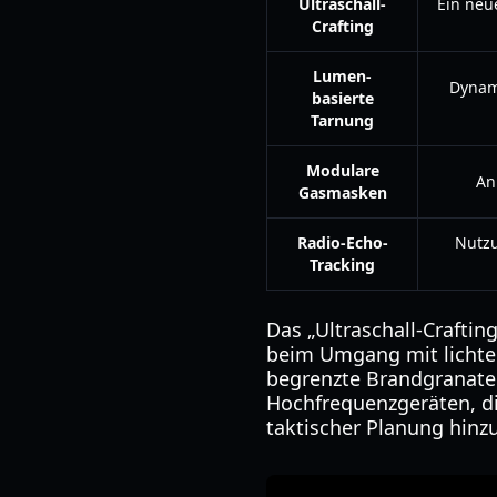
Ultraschall-
Ein neu
Crafting
Lumen-
Dynam
basierte
Tarnung
Modulare
An
Gasmasken
Radio-Echo-
Nutz
Tracking
Das „Ultraschall-Crafti
beim Umgang mit lichte
begrenzte Brandgranate
Hochfrequenzgeräten, di
taktischer Planung hinzu