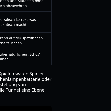
Spinnen und Mutanten ohne
uch abzuwehren.
sikalisch korrekt, was
 kritisch macht.
erend auf der spezifischen
Zone tauschen.
übernatürlichen „Echos“ in
uinen.
Spielen waren Spieler
chenlampenbatterie oder
stellung von
ie Tunnel eine Ebene