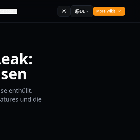
DE
veloper
More Wikis
eak:
ssen
se enthüllt.
atures und die