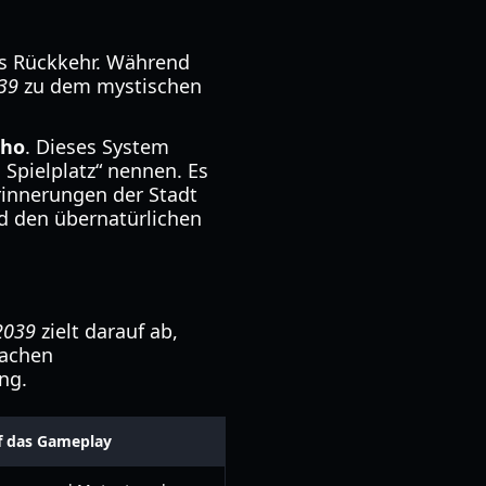
oms Rückkehr. Während
39
zu dem mystischen
cho
. Dieses System
Spielplatz“ nennen. Es
rinnerungen der Stadt
nd den übernatürlichen
2039
zielt darauf ab,
fachen
ng.
f das Gameplay