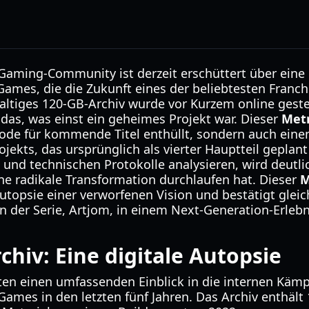
Gaming-Community ist derzeit erschüttert über eine
Games, die die Zukunft eines der beliebtesten Franch
altiges 120-GB-Archiv wurde vor Kurzem online gestel
n das, was einst ein geheimes Projekt war. Dieser
Met
ode für kommende Titel enthüllt, sondern auch einen
ekts, das ursprünglich als vierter Hauptteil geplan
und technischen Protokolle analysieren, wird deutlic
ne radikale Transformation durchlaufen hat. Dieser
M
Autopsie einer verworfenen Vision und bestätigt gleic
 der Serie, Artjom, in einem Next-Generation-Erlebn
chiv: Eine digitale Autopsie
ten einen umfassenden Einblick in die internen Kämp
ames in den letzten fünf Jahren. Das Archiv enthält