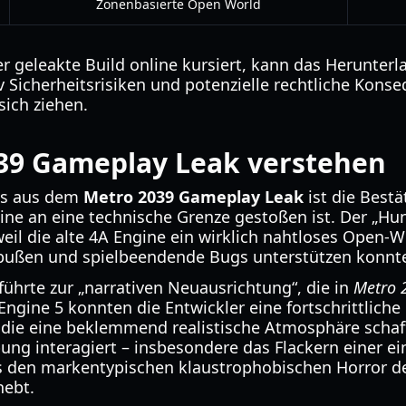
Zonenbasierte Open World
 geleakte Build online kursiert, kann das Herunterl
 Sicherheitsrisiken und potenzielle rechtliche Kons
ich ziehen.
39 Gameplay Leak verstehen
nis aus dem
Metro 2039 Gameplay Leak
ist die Best
gine an eine technische Grenze gestoßen ist. Der „Hu
weil die alte 4A Engine ein wirklich nahtloses Open
nbußen und spielbeendende Bugs unterstützen konnt
ührte zur „narrativen Neuausrichtung“, die in
Metro 
Engine 5 konnten die Entwickler eine fortschrittlich
ie eine beklemmend realistische Atmosphäre schafft
ung interagiert – insbesondere das Flackern einer e
as den markentypischen klaustrophobischen Horror de
hebt.