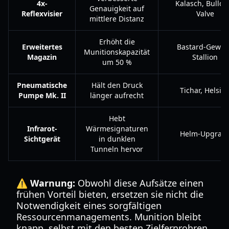
4x-
Kalasch, Bulldo
Genauigkeit auf
Reflexvisier
Valve
mittlere Distanz
Erhöht die
Erweitertes
Bastard-Geweh
Munitionskapazität
Magazin
Stallion
um 50 %
Pneumatische
Hält den Druck
Tichar, Helsin
Pumpe Mk. II
länger aufrecht
Hebt
Infrarot-
Wärmesignaturen
Helm-Upgrad
Sichtgerät
in dunklen
Tunneln hervor
⚠️ Warnung:
Obwohl diese Aufsätze einen
frühen Vorteil bieten, ersetzen sie nicht die
Notwendigkeit eines sorgfältigen
Ressourcenmanagements. Munition bleibt
knapp, selbst mit den besten Zielfernrohren.