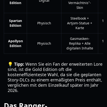
Digital
Edition
Vermächtnis"-
Skin
Steelbook +
Spartan
14
Physisch
Artjom-Statue +
Edition
Karte
Gasmasken-
Apollyon
19
Physisch
Replika + Alle
Edition
digitalen Inhalte
💡 Tipp:
Wenn Sie ein Fan der erweiterten Lore
sind, ist die Gold Edition oft die
kosteneffizienteste Wahl, da sie die geplanten
Story-DLCs zu einem ermäßigten Preis enthält,
verglichen mit dem Einzelkauf später im Jahr
2026.
Das Ranger-