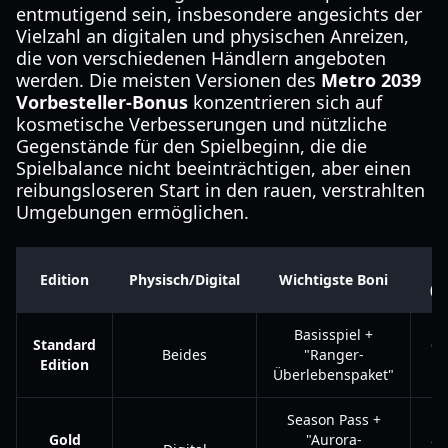
entmutigend sein, insbesondere angesichts der
Vielzahl an digitalen und physischen Anreizen,
die von verschiedenen Händlern angeboten
werden. Die meisten Versionen des
Metro 2039
Vorbesteller-Bonus
konzentrieren sich auf
kosmetische Verbesserungen und nützliche
Gegenstände für den Spielbeginn, die die
Spielbalance nicht beeinträchtigen, aber einen
reibungsloseren Start in den rauen, verstrahlten
Umgebungen ermöglichen.
Pr
Edition
Physisch/Digital
Wichtigste Boni
(U
Basisspiel +
Standard
69
Beides
"Ranger-
Edition
Überlebenspaket"
Season Pass +
Gold
"Aurora-
89