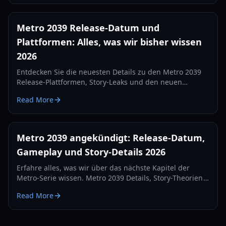
Metro 2039 Release-Datum und
Plattformen: Alles, was wir bisher wissen
2026
Entdecken Sie die neuesten Details zu den Metro 2039
Release-Plattformen, Story-Leaks und den neuen
Funktionen der 4A Engine. Bleiben Sie in den
Read More
postapokalyptischen Tunneln Moskaus einen Schritt
voraus.
Metro 2039 angekündigt: Release-Datum,
Gameplay und Story-Details 2026
Erfahre alles, was wir über das nächste Kapitel der
Metro-Serie wissen. Metro 2039 Details, Story-Theorien
und Gameplay-Mechaniken für 2026.
Read More