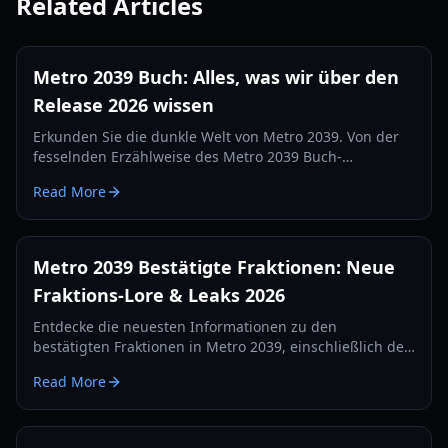
Related Articles
Metro 2039 Buch: Alles, was wir über den
Release 2026 wissen
Erkunden Sie die dunkle Welt von Metro 2039. Von der
fesselnden Erzählweise des Metro 2039 Buch-
Universums bis hin zu den neuesten Gameplay-Details
Read More
von 4A Games – hier ist Ihr kompletter Guide.
Metro 2039 Bestätigte Fraktionen: Neue
Fraktions-Lore & Leaks 2026
Entdecke die neuesten Informationen zu den
bestätigten Fraktionen in Metro 2039, einschließlich der
vereinten Metro unter Hunter und den neuen
Read More
Oberflächengruppen in der kommenden Fortsetzung.