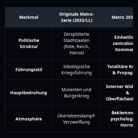
Originale Metro-
Merkmal
Metro 2039 
Serie (2033/LL)
Zersplitterte
Einheitlich
Politische
Stadtstaaten
zentralisier
Struktur
(Rote, Reich,
Kommand
Hansa)
Ideologische
Totalitäre Kont
Führungsstil
Kriegsführung
& Propagan
Interner Wider
Mutanten und
Hauptbedrohung
&
Bürgerkrieg
Oberflächenkon
Beklemmen
Überlebenskampf-
Atmosphäre
psychologis
Verzweiflung
Horror