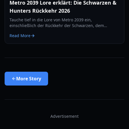
Metro 2039 Lore erklärt: Die Schwarzen &
Hunters Rückkehr 2026
Tauche tief in die Lore von Metro 2039 ein,
einschließlich der Rückkehr der Schwarzen, dem
Aufstieg des Novar-Reichs und dem Geheimnis des
Read More
Fremden.
More
Story
Advertisement