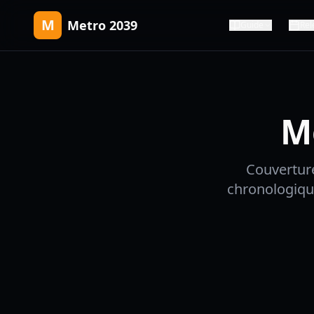
M
Metro 2039
Guide
Rel
M
Couverture
chronologique