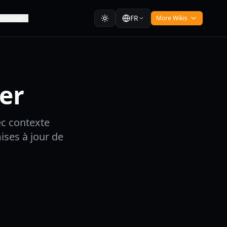
FR
veloper
More Wikis
er
ec contexte
ises à jour de