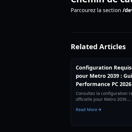
Parcourez la section
/de
Related Articles
Configuration Requis
pour Metro 2039 : Gu
Performance PC 2026
Consultez la configuration r
officielle pour Metro 2039.
Découvrez le moteur proprié
Read More
4A Engine, les mises à jour 
tracing et le matériel nécess
pour le Metro le plus sombr
jour.