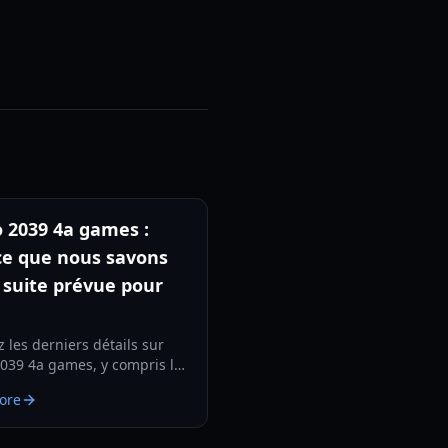
 2039 4a games :
ce que nous savons
a suite prévue pour
z les derniers détails sur
039 4a games, y compris les
ues de gameplay, les fuites
ore
cénario et les spécifications
ues pour la sortie en 2026.