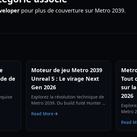
veloper
pour plus de couverture sur Metro 2039.
e
Moteur de jeu Metro 2039
Metro
ide de
Unreal 5 : Le virage Next
Tout 
Gen 2026
sur l
2026
equise
Explorez la révolution technique de
Metro 2039. Du build fuité Hunter à
Explore
taire
la puissance de l'Unreal Engine 5,
Metro 2
Read More
du ray
découvrez comment 4A Games
mécaniq
aire
redéfinit le survival horror.
Read M
sur le s
e à ce
techniq