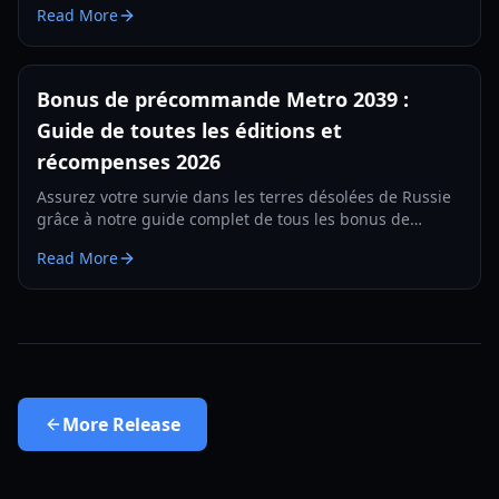
Read More
l'avant-garde dans les tunnels post-apocalyptiques de
Moscou.
Bonus de précommande Metro 2039 :
Guide de toutes les éditions et
récompenses 2026
Assurez votre survie dans les terres désolées de Russie
grâce à notre guide complet de tous les bonus de
précommande, des différences entre les éditions et des
Read More
récompenses exclusives de Metro 2039.
More
Release