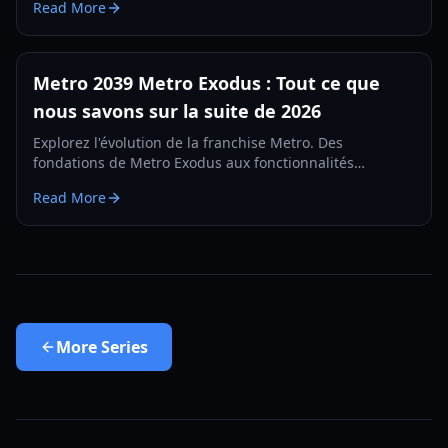
Read More
Metro 2039 Metro Exodus : Tout ce que
nous savons sur la suite de 2026
Explorez l'évolution de la franchise Metro. Des
fondations de Metro Exodus aux fonctionnalités
attendues de Metro 2039, ce guide couvre l'univers, le
Read More
gameplay et les détails de sortie.
More
Series