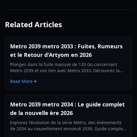
Related Articles
Metro 2039 metro 2033 : Fuites, Rumeurs
et le Retour d'Artyom en 2026
Plongez dans la fuite massive de 120 Go concernant
Metro 2039 et son lien avec Metro 2033. Découvrez la
version abandonnée de Hunter et le passage à l'Unreal
Read More
Engine 5.
Metro 2039 metro 2034 : Le guide complet
de la nouvelle ère 2026
Explorez l'évolution de la série Metro, des événements
de 2034 au nouvellement annoncé 2039. Guide complet
sur le gameplay, l'univers et les mécaniques de survie.