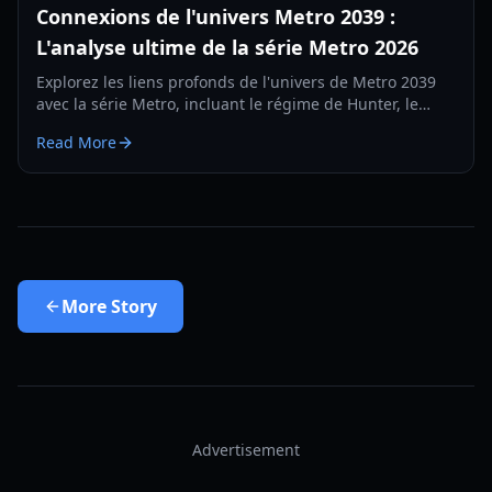
Connexions de l'univers Metro 2039 :
L'analyse ultime de la série Metro 2026
Explorez les liens profonds de l'univers de Metro 2039
avec la série Metro, incluant le régime de Hunter, le
retour des Sombres et le virage psychologique de la
Read More
franchise.
More
Story
Advertisement