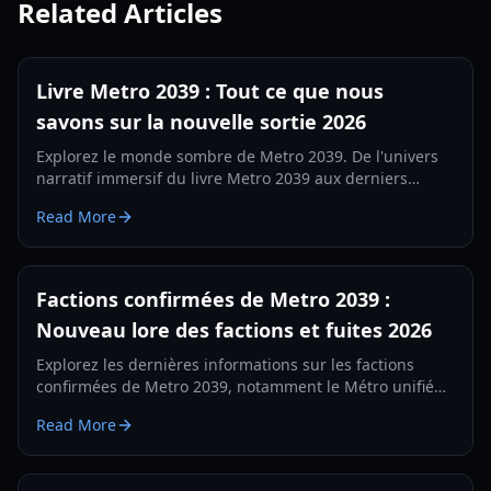
Related Articles
Livre Metro 2039 : Tout ce que nous
savons sur la nouvelle sortie 2026
Explorez le monde sombre de Metro 2039. De l'univers
narratif immersif du livre Metro 2039 aux derniers
détails de gameplay de 4A Games, voici votre guide
Read More
complet.
Factions confirmées de Metro 2039 :
Nouveau lore des factions et fuites 2026
Explorez les dernières informations sur les factions
confirmées de Metro 2039, notamment le Métro unifié
sous Hunter et les groupes de surface émergents dans
Read More
la suite à venir.