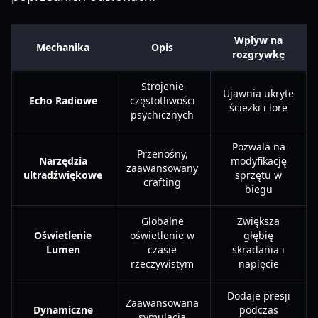
Wpływ na
Mechanika
Opis
rozgrywkę
Strojenie
Ujawnia ukryte
Echo Radiowe
częstotliwości
ścieżki i lore
psychicznych
Pozwala na
Przenośny,
Narzędzia
modyfikację
zaawansowany
ultradźwiękowe
sprzętu w
crafting
biegu
Globalne
Zwiększa
Oświetlenie
oświetlenie w
głębię
Lumen
czasie
skradania i
rzeczywistym
napięcie
Dodaje presji
Zaawansowana
Dynamiczne
podczas
symulacja