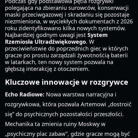
Podczas gdy podstawowa pętla rozgrywki
polegająca na zbieraniu surowców, konserwacji
maski przeciwgazowej i skradaniu się pozostaje
niezmieniona, w wyciekłych dokumentach z 2026
roku zidentyfikowano kilka nowych systemów.
Najbardziej godnym uwagi jest
System
Rzemiosła Ultradźwiękowego
. W
przeciwieństwie do poprzednich gier, w których
gracze po prostu zarządzali żywotnością baterii
w latarkach, ten nowy system pozwala na
głębszą interakcję z otoczeniem.
Kluczowe innowacje w rozgrywce
Echo Radiowe:
Nowa warstwa narracyjna i
rozgrywkowa, która pozwala Artemowi „dostroić
się” do psychicznych pozostałości przeszłości.
Mechanika ta zmienia ruiny Moskwy w
„psychiczny plac zabaw”, gdzie gracze mogą być