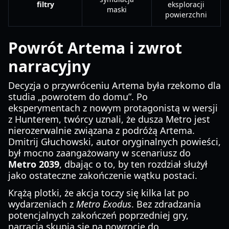
filtry
eksploracji
maski
powierzchni
Powrót Artema i zwrot
narracyjny
Decyzja o przywróceniu Artema była rzekomo dla
studia „powrotem do domu”. Po
eksperymentach z nowym protagonistą w wersji
z Hunterem, twórcy uznali, że dusza Metro jest
nierozerwalnie związana z podróżą Artema.
Dmitrij Głuchowski, autor oryginalnych powieści,
był mocno zaangażowany w scenariusz do
Metro 2039
, dbając o to, by ten rozdział służył
jako ostateczne zakończenie wątku postaci.
Krążą plotki, że akcja toczy się kilka lat po
wydarzeniach z
Metro Exodus
. Bez zdradzania
potencjalnych zakończeń poprzedniej gry,
narracja skupia się na powrocie do