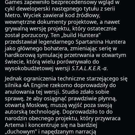
Games zapewniło bezprecedensowy wgląd w
cykl deweloperski następnego tytułu z serii
Metro. Wyciek zawierał kod źródłowy,
wewnętrzne dokumenty projektowe, a nawet
grywalną wersję projektu, który ostatecznie
został porzucony. Ten „build Huntera”
przedstawiał legendarnego Spartanina Huntera
jako głównego bohatera, zmieniając serię w
hardkorową symulację przetrwania w otwartym
świecie, którą wielu porównywało do
wysokobudżetowej wersji
S.T.A.L.K.E.R.-a
.
Jednak ograniczenia techniczne starzejącego się
silnika 4A Engine rzekomo doprowadziły do
anulowania tej wersji. Studio zdało sobie
sprawę, że aby osiągnąć prawdziwie płynną,
otwartą Moskwę, muszą wyjść poza swoją
autorską technologię. Doprowadziło to do
narodzin obecnego projektu, który przywraca
Artema i koncentruje się na bardziej
„duchowym” i napędzanym narracją