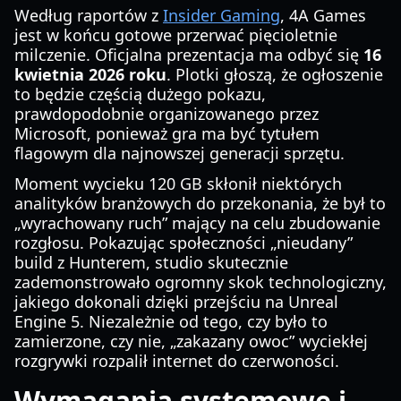
Według raportów z
Insider Gaming
, 4A Games
jest w końcu gotowe przerwać pięcioletnie
milczenie. Oficjalna prezentacja ma odbyć się
16
kwietnia 2026 roku
. Plotki głoszą, że ogłoszenie
to będzie częścią dużego pokazu,
prawdopodobnie organizowanego przez
Microsoft, ponieważ gra ma być tytułem
flagowym dla najnowszej generacji sprzętu.
Moment wycieku 120 GB skłonił niektórych
analityków branżowych do przekonania, że był to
„wyrachowany ruch” mający na celu zbudowanie
rozgłosu. Pokazując społeczności „nieudany”
build z Hunterem, studio skutecznie
zademonstrowało ogromny skok technologiczny,
jakiego dokonali dzięki przejściu na Unreal
Engine 5. Niezależnie od tego, czy było to
zamierzone, czy nie, „zakazany owoc” wyciekłej
rozgrywki rozpalił internet do czerwoności.
Wymagania systemowe i