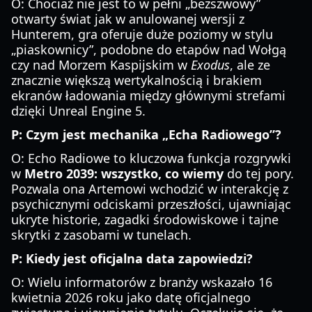
O: Chociaż nie jest to w pełni „bezszwowy”
otwarty świat jak w anulowanej wersji z
Hunterem, gra oferuje duże poziomy w stylu
„piaskownicy”, podobne do etapów nad Wołgą
czy nad Morzem Kaspijskim w
Exodus
, ale ze
znacznie większą wertykalnością i brakiem
ekranów ładowania między głównymi strefami
dzięki Unreal Engine 5.
P: Czym jest mechanika „Echa Radiowego”?
O: Echo Radiowe to kluczowa funkcja rozgrywki
w
Metro 2039: wszystko, co wiemy
do tej pory.
Pozwala ona Artemowi wchodzić w interakcję z
psychicznymi odciskami przeszłości, ujawniając
ukryte historie, zagadki środowiskowe i tajne
skrytki z zasobami w tunelach.
P: Kiedy jest oficjalna data zapowiedzi?
O: Wielu informatorów z branży wskazało 16
kwietnia 2026 roku jako datę oficjalnego