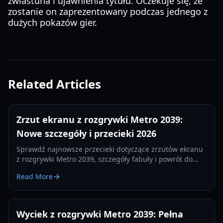
zwiastuna i ujawnienia tytułu. Oczekuje się, że
zostanie on zaprezentowany podczas jednego z
dużych pokazów gier.
Related Articles
Zrzut ekranu z rozgrywki Metro 2039:
Nowe szczegóły i przecieki 2026
Sprawdź najnowsze przecieki dotyczące zrzutów ekranu
z rozgrywki Metro 2039, szczegóły fabuły i powrót do
Moskwy. Wszystko, co wiemy o sequelu od 4A Games w
Read More
2026 roku.
Wyciek z rozgrywki Metro 2039: Pełna