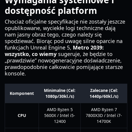
dostępność platform
Chociaż oficjalne specyfikacje nie zostały jeszcze
opublikowane, wyciekłe logi techniczne dają
nam jasny obraz tego, czego należy się
spodziewać. Biorąc pod uwagę silne oparcie na
funkcjach Unreal Engine 5,
Metro 2039:
wszystko, co wiemy
sugeruje, że będzie to
„prawdziwie” nowogeneracyjne doświadczenie,
prawdopodobnie całkowicie pomijające starsze
konsole.
Minimalne (Cel:
Zalecane (Cel:
Komponent
1080p/30kl./s)
1440p/60kl./s)
AMD Ryzen 5
AMD Ryzen 7
CPU
5600X / Intel i5-
7800X3D / Intel i7-
12400
14700K