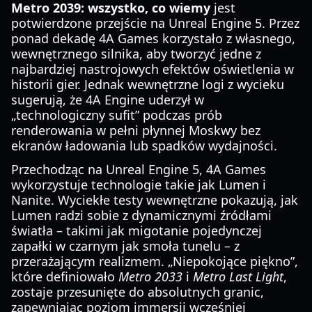
Metro 2039: wszystko, co wiemy
jest
potwierdzone przejście na Unreal Engine 5. Przez
ponad dekadę 4A Games korzystało z własnego,
wewnętrznego silnika, aby tworzyć jedne z
najbardziej nastrojowych efektów oświetlenia w
historii gier. Jednak wewnętrzne logi z wycieku
sugerują, że 4A Engine uderzył w
„technologiczny sufit” podczas prób
renderowania w pełni płynnej Moskwy bez
ekranów ładowania lub spadków wydajności.
Przechodząc na Unreal Engine 5, 4A Games
wykorzystuje technologie takie jak Lumen i
Nanite. Wyciekłe testy wewnętrzne pokazują, jak
Lumen radzi sobie z dynamicznymi źródłami
światła – takimi jak migotanie pojedynczej
zapałki w czarnym jak smoła tunelu – z
przerażającym realizmem. „Niepokojące piękno”,
które definiowało
Metro 2033
i
Metro Last Light
,
zostaje przesunięte do absolutnych granic,
zapewniając poziom immersji wcześniej