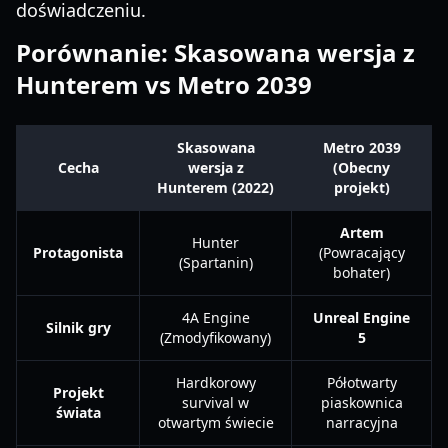
doświadczeniu.
Porównanie: Skasowana wersja z
Hunterem vs Metro 2039
Skasowana
Metro 2039
Cecha
wersja z
(Obecny
Hunterem (2022)
projekt)
Artem
Hunter
Protagonista
(Powracający
(Spartanin)
bohater)
4A Engine
Unreal Engine
Silnik gry
(Zmodyfikowany)
5
Hardkorowy
Półotwarty
Projekt
survival w
piaskownica
świata
otwartym świecie
narracyjna