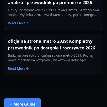
analiza i przewodnik po premierze 2026
Odkryj ogromny wyciek 120 GB z 4A Games. Szczegółowa
analiza wycieku z rozgrywki Metro 2039, porzuconego
buildu z Hunterem i przejścia na Unreal Engine 5.
Read More
oficjalna strona metro 2039: Kompletny
przewodnik po dostępie i rozgrywce 2026
Bądź na bieżąco z oficjalną stroną metro 2039. Poznaj
nową mechanikę rozgrywki, wskazówki dotyczące
przetrwania termicznego i aktualizacje frakcji na
Read More
premierę w 2026 roku.
More
Guide