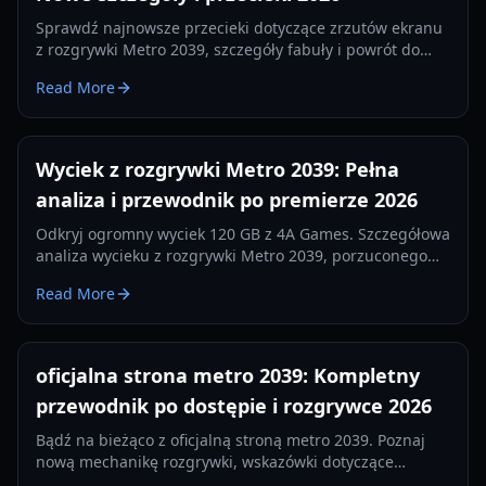
Sprawdź najnowsze przecieki dotyczące zrzutów ekranu
z rozgrywki Metro 2039, szczegóły fabuły i powrót do
Moskwy. Wszystko, co wiemy o sequelu od 4A Games w
Read More
2026 roku.
Wyciek z rozgrywki Metro 2039: Pełna
analiza i przewodnik po premierze 2026
Odkryj ogromny wyciek 120 GB z 4A Games. Szczegółowa
analiza wycieku z rozgrywki Metro 2039, porzuconego
buildu z Hunterem i przejścia na Unreal Engine 5.
Read More
oficjalna strona metro 2039: Kompletny
przewodnik po dostępie i rozgrywce 2026
Bądź na bieżąco z oficjalną stroną metro 2039. Poznaj
nową mechanikę rozgrywki, wskazówki dotyczące
przetrwania termicznego i aktualizacje frakcji na