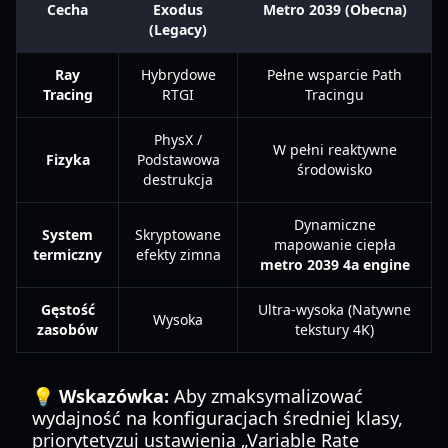
Cecha
Exodus
Metro 2039 (Obecna)
(Legacy)
Ray
Hybrydowe
Pełne wsparcie Path
Tracing
RTGI
Tracingu
PhysX /
W pełni reaktywne
Fizyka
Podstawowa
środowisko
destrukcja
Dynamiczne
System
Skryptowane
mapowanie ciepła
termiczny
efekty zimna
metro 2039 4a engine
Gęstość
Ultra-wysoka (Natywne
Wysoka
zasobów
tekstury 4K)
💡 Wskazówka:
Aby zmaksymalizować
wydajność na konfiguracjach średniej klasy,
priorytetyzuj ustawienia „Variable Rate