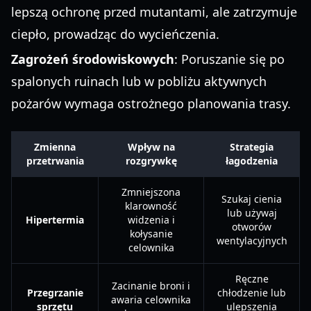
lepszą ochronę przed mutantami, ale zatrzymuje
ciepło, prowadząc do wycieńczenia.
Zagrożeń środowiskowych
: Poruszanie się po
spalonych ruinach lub w pobliżu aktywnych
pożarów wymaga ostrożnego planowania trasy.
Zmienna
Wpływ na
Strategia
przetrwania
rozgrywkę
łagodzenia
Zmniejszona
Szukaj cienia
klarowność
lub używaj
Hipertermia
widzenia i
otworów
kołysanie
wentylacyjnych
celownika
Ręczne
Zacinanie broni i
Przegrzanie
chłodzenie lub
awaria celownika
sprzętu
ulepszenia