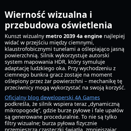
Wierność wizualna i
przebudowa oświetlenia
Kunszt wizualny
metro 2039 4a engine
najlepiej
widać w przejściu między ciemnymi,
klaustrofobicznymi tunelami a oślepiająco jasną
powierzchnią. Silnik wykorzystuje autorski
system mapowania HDR, który symuluje
adaptację ludzkiego oka. Przy wychodzeniu z
ciemnego bunkra gracz zostaje na moment
oślepiony przez żar powierzchni – mechanikę tę
przeciwnicy mogą wykorzystać na swoją korzyść.
Oficjalny blog deweloperski 4A Games
podkreśla, że silnik wspiera teraz „dynamiczną
mikropogodę”, gdzie burze pyłowe i fale upałów
są generowane proceduralnie. To nie są tylko
filtry wizualne; burza pyłowa fizycznie
przemieszcza cząsteczki światła, zmniejszając