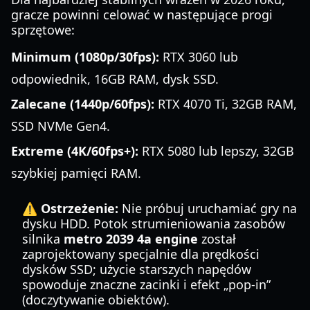
gracze powinni celować w następujące progi
sprzętowe:
Minimum (1080p/30fps):
RTX 3060 lub
odpowiednik, 16GB RAM, dysk SSD.
Zalecane (1440p/60fps):
RTX 4070 Ti, 32GB RAM,
SSD NVMe Gen4.
Extreme (4K/60fps+):
RTX 5080 lub lepszy, 32GB
szybkiej pamięci RAM.
⚠️ Ostrzeżenie:
Nie próbuj uruchamiać gry na
dysku HDD. Potok strumieniowania zasobów
silnika
metro 2039 4a engine
został
zaprojektowany specjalnie dla prędkości
dysków SSD; użycie starszych napędów
spowoduje znaczne zacinki i efekt „pop-in”
(doczytywanie obiektów).