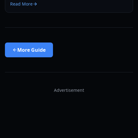
Read More
premierę w 2026 roku.
More
Guide
Advertisement