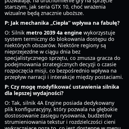
pozwalając na uruchomienie gry na sprzęcie
starszym, jak seria GTX 10, choć wrażenia
wizualne będą znacznie uboższe.
P: Jak mechanika „Ciepła” wpływa na fabułę?
O: Silnik
metro 2039 4a engine
wykorzystuje
system termiczny do blokowania dostępu do
niektórych obszarów. Niektóre regiony są
nieprzejezdne w ciągu dnia bez
specjalistycznego sprzętu, co zmusza gracza do
podejmowania strategicznych decyzji o czasie
rozpoczęcia misji, co bezpośrednio wpływa na
przepływ narracji i interakcje między postaciami.
P: Czy mogę modyfikować ustawienia silnika
dla lepszej wydajności?
O: Tak, silnik 4A Engine posiada dedykowany
plik konfiguracyjny, który pozwala na głębokie
dostosowanie zasięgu rysowania, budżetów
strumieniowania tekstur i rozdzielczości cieni
wykraczające poza to, co jest dostępne w menu