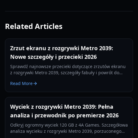
Related Articles
Zrzut ekranu z rozgrywki Metro 2039:
Nowe szczegóły i przecieki 2026
Sprawdź najnowsze przecieki dotyczące zrzutów ekranu
z rozgrywki Metro 2039, szczegóły fabuły i powrót do
Moskwy. Wszystko, co wiemy o sequelu od 4A Games w
Read More
2026 roku.
Wyciek z rozgrywki Metro 2039: Pełna
analiza i przewodnik po premierze 2026
Odkryj ogromny wyciek 120 GB z 4A Games. Szczegółowa
analiza wycieku z rozgrywki Metro 2039, porzuconego
buildu z Hunterem i przejścia na Unreal Engine 5.