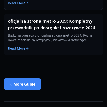
Read More
oficjalna strona metro 2039: Kompletny
przewodnik po dostępie i rozgrywce 2026
Bądź na bieżąco z oficjalną stroną metro 2039. Poznaj
nową mechanikę rozgrywki, wskazówki dotyczące
przetrwania termicznego i aktualizacje frakcji na
Read More
premierę w 2026 roku.
More
Guide