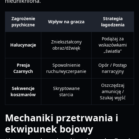
nieunikniona.
Zagrożenie
Strategia
Wpływ na gracza
psychiczne
łagodzenia
Podążaj za
Zniekształcony
Halucynacje
wskazówkami
obraz/dźwięk
„światła”
Presja
Spowolnienie
Opór / Postęp
Czarnych
ruchu/wyczerpanie
narracyjny
Oszczędzaj
Sekwencje
Skryptowane
amunicję /
koszmarów
starcia
Szukaj wyjść
Mechaniki przetrwania i
ekwipunek bojowy