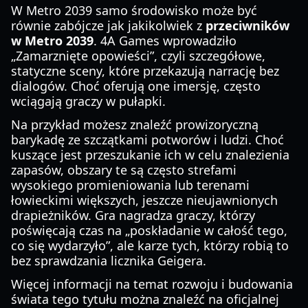
W Metro 2039 samo środowisko może być
równie zabójcze jak jakikolwiek z
przeciwników
w Metro 2039
. 4A Games wprowadziło
„Zamarznięte opowieści”, czyli szczegółowe,
statyczne sceny, które przekazują narrację bez
dialogów. Choć oferują one imersję, często
wciągają graczy w pułapki.
Na przykład możesz znaleźć prowizoryczną
barykadę ze szczątkami potworów i ludzi. Choć
kuszące jest przeszukanie ich w celu znalezienia
zapasów, obszary te są często strefami
wysokiego promieniowania lub terenami
łowieckimi większych, jeszcze nieujawnionych
drapieżników. Gra nagradza graczy, którzy
poświęcają czas na „poskładanie w całość tego,
co się wydarzyło”, ale karze tych, którzy robią to
bez sprawdzania licznika Geigera.
Więcej informacji na temat rozwoju i budowania
świata tego tytułu można znaleźć na oficjalnej