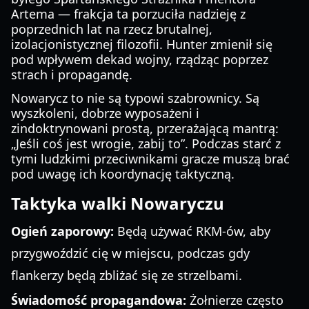
Artema — frakcja ta porzuciła nadzieję z
poprzednich lat na rzecz brutalnej,
izolacjonistycznej filozofii. Hunter zmienił się
pod wpływem dekad wojny, rządząc poprzez
strach i propagandę.
Nowarycz to nie są typowi szabrownicy. Są
wyszkoleni, dobrze wyposażeni i
zindoktrynowani prostą, przerażającą mantrą:
„Jeśli coś jest wrogie, zabij to”. Podczas starć z
tymi ludzkimi przeciwnikami gracze muszą brać
pod uwagę ich koordynację taktyczną.
Taktyka walki Nowaryczu
Ogień zaporowy:
Będą używać RKM-ów, aby
przygwoździć cię w miejscu, podczas gdy
flankerzy będą zbliżać się ze strzelbami.
Świadomość propagandowa:
Żołnierze często