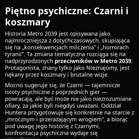
Piętno psychiczne: Czarni i
koszmary
Historia Metro 2039 jest opisywana jako
najmroczniejsza z dotychczasowych, skupiająca
się na „konsekwencjach milczenia” i „horrorach
tyranii”. Ta zmiana tematyczna rozciąga się na
nadprzyrodzonych
przeciwników w Metro 2039
.
Protagonista, znany tylko jako Nieznajomy, jest
nękany przez koszmary i brutalne wizje.
Mocno sugeruje się, że Czarni — tajemnicze
istoty psychiczne z poprzednich gier —
powracają, ale być może nie jako niezrozumiane
ofiary, za jakie byli niegdyś uważani. Oddział
Huntera przygotowuje się konkretnie na starcie z
„mrocznym i przerażającym wrogiem”, a biorąc
pod uwagę jego historię z Czarnymi,
konfrontacja psychiczna wydaje się