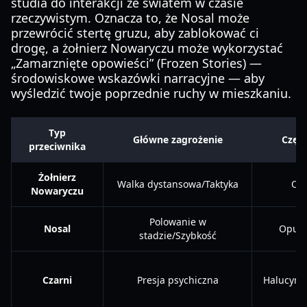
studia do interakcji ze światem w czasie
rzeczywistym. Oznacza to, że Nosal może
przewrócić stertę gruzu, aby zablokować ci
drogę, a żołnierz Nowaryczu może wykorzystać
„Zamarznięte opowieści” (Frozen Stories) —
środowiskowe wskazówki narracyjne — aby
wyśledzić twoje poprzednie ruchy w mieszkaniu.
Typ
Główne zagrożenie
Częst
przeciwnika
Żołnierz
Walka dystansowa/Taktyka
Osa
Nowaryczu
Polowanie w
Nosal
Opusz
stadzie/Szybkość
Czarni
Presja psychiczna
Halucyna