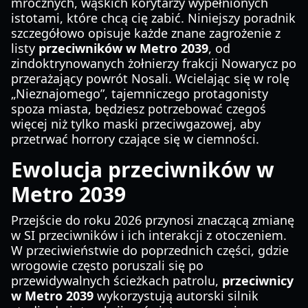
mrocznych, wąskich korytarzy wypełnionych
istotami, które chcą cię zabić. Niniejszy poradnik
szczegółowo opisuje każde znane zagrożenie z
listy
przeciwników w Metro 2039
, od
zindoktrynowanych żołnierzy frakcji Nowarycz po
przerażający powrót Nosali. Wcielając się w rolę
„Nieznajomego”, tajemniczego protagonisty
spoza miasta, będziesz potrzebować czegoś
więcej niż tylko maski przeciwgazowej, aby
przetrwać horrory czające się w ciemności.
Ewolucja przeciwników w
Metro 2039
Przejście do roku 2026 przynosi znaczącą zmianę
w SI przeciwników i ich interakcji z otoczeniem.
W przeciwieństwie do poprzednich części, gdzie
wrogowie często poruszali się po
przewidywalnych ścieżkach patrolu,
przeciwnicy
w Metro 2039
wykorzystują autorski silnik