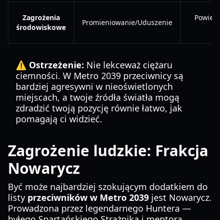
Zagrożenia
Powierz
Promieniowanie/Uduszenie
środowiskowe
⚠️ Ostrzeżenie:
Nie lekceważ ciężaru
ciemności. W Metro 2039 przeciwnicy są
bardziej agresywni w nieoświetlonych
miejscach, a twoje źródła światła mogą
zdradzić twoją pozycję równie łatwo, jak
pomagają ci widzieć.
Zagrożenie ludzkie: Frakcja
Nowarycz
Być może najbardziej szokującym dodatkiem do
listy
przeciwników w Metro 2039
jest Nowarycz.
Prowadzona przez legendarnego Huntera —
byłego Spartańskiego Strażnika i mentora