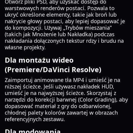
Otwórz pliki PSD, aby uzyskać dostęp do
warstwowych renderów postaci. Pozwala to
ukryć określone elementy, takie jak broń lub
nakrycie głowy postaci, aby lepiej dopasować je
do kompozycji. Używaj „Trybów mieszania”
(takich jak Mnożenie lub Nakładka) podczas
nakładania dołączonych tekstur rdzy i brudu na
własne projekty.
Dla montażu wideo
(Premiere/DaVinci Resolve)
Zaimportuj animowane tła MP4 i umieść je na
niższej ścieżce. Jeśli używasz nakładek HUD,
umieść je na najwyższej ścieżce. Skorzystaj z
narzędzi do korekcji barwnej (Color Grading), aby
dopasować materiał z gry do odbarwionej,
chłodnej palety kolorów zawartej w obrazach
referencyjnych zestawu.
Dla modowania