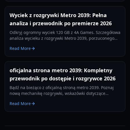
Wyciek z rozgrywki Metro 2039: Pełna
analiza i przewodnik po premierze 2026
Odkryj ogromny wyciek 120 GB z 4A Games. Szczegółowa
analiza wycieku z rozgrywki Metro 2039, porzuconego
buildu z Hunterem i przejścia na Unreal Engine 5.
Read More
oficjalna strona metro 2039: Kompletny
przewodnik po dostępie i rozgrywce 2026
Bądź na bieżąco z oficjalną stroną metro 2039. Poznaj
nową mechanikę rozgrywki, wskazówki dotyczące
przetrwania termicznego i aktualizacje frakcji na
Read More
premierę w 2026 roku.