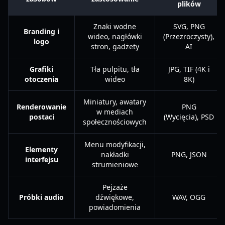
plików
Znaki wodne
SVG, PNG
Branding i
wideo, nagłówki
(Przezroczysty),
logo
stron, gadżety
AI
Grafiki
Tła pulpitu, tła
JPG, TIF (4K i
otoczenia
wideo
8K)
Miniatury, awatary
Renderowanie
PNG
w mediach
postaci
(Wycięcia), PSD
społecznościowych
Menu modyfikacji,
Elementy
nakładki
PNG, JSON
interfejsu
strumieniowe
Pejzaże
Próbki audio
dźwiękowe,
WAV, OGG
powiadomienia