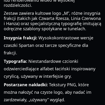
lub renderowaniu wideo w wysokiej
rozdzielczości.
Zestaw zawiera kultowe logo „M”, różne insygnia
frakcji (takich jak Czwarta Rzesza, Linia Czerwona
i Hanza) oraz specjalistyczną typografię imitującą
odręczne szablony spotykane w tunelach.
Insygnia frakcji:
Wysokokontrastowe wersje
czaszki Spartan oraz tarcze specyficzne dla
frakcji.
Typografia:
Niestandardowe czcionki
odzwierciedlające alfabet łaciński inspirowany
cyrylicą, używany w interfejsie gry.
Postarzane nakładki:
Tekstury PNG, które
można nałożyć na czyste logo, aby nadać im
zardzewiały, „używany” wygląd.