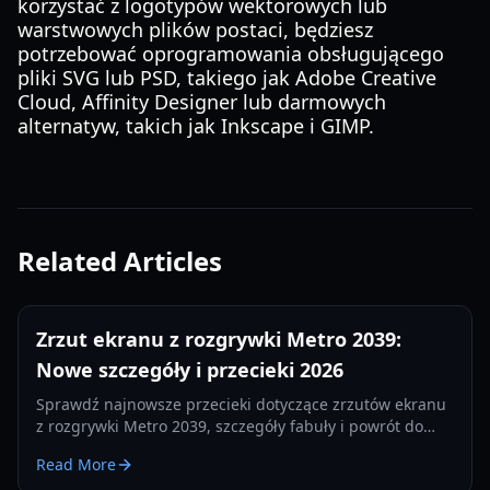
korzystać z logotypów wektorowych lub
warstwowych plików postaci, będziesz
potrzebować oprogramowania obsługującego
pliki SVG lub PSD, takiego jak Adobe Creative
Cloud, Affinity Designer lub darmowych
alternatyw, takich jak Inkscape i GIMP.
Related Articles
Zrzut ekranu z rozgrywki Metro 2039:
Nowe szczegóły i przecieki 2026
Sprawdź najnowsze przecieki dotyczące zrzutów ekranu
z rozgrywki Metro 2039, szczegóły fabuły i powrót do
Moskwy. Wszystko, co wiemy o sequelu od 4A Games w
Read More
2026 roku.