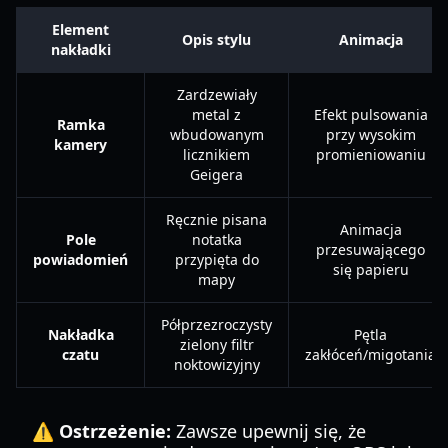
Element
Opis stylu
Animacja
nakładki
Zardzewiały
metal z
Efekt pulsowania
Ramka
wbudowanym
przy wysokim
kamery
licznikiem
promieniowaniu
Geigera
Ręcznie pisana
Animacja
Pole
notatka
przesuwającego
powiadomień
przypięta do
się papieru
mapy
Półprzezroczysty
Nakładka
Pętla
zielony filtr
czatu
zakłóceń/migotania
noktowizyjny
⚠️ Ostrzeżenie:
Zawsze upewnij się, że