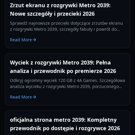
Zrzut ekranu z rozgrywki Metro 2039:
Nowe szczegóły i przecieki 2026
Sprawdź najnowsze przecieki dotyczące zrzutów ekranu
z rozgrywki Metro 2039, szczegóły fabuły i powrót do
Moskwy. Wszystko, co wiemy o sequelu od 4A Games w
Read More
2026 roku.
Wyciek z rozgrywki Metro 2039: Pełna
analiza i przewodnik po premierze 2026
Odkryj ogromny wyciek 120 GB z 4A Games. Szczegółowa
analiza wycieku z rozgrywki Metro 2039, porzuconego
buildu z Hunterem i przejścia na Unreal Engine 5.
Read More
oficjalna strona metro 2039: Kompletny
przewodnik po dostępie i rozgrywce 2026