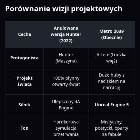
Porównanie wizji projektowych
Anulowana
Metro 2039
Cecha
wersja Hunter
(Obecnie)
(2022)
Hunter
Artem (Ludzka
Protagonista
(Maszyna)
więź)
Duże huby z
Projekt
100% płynny
naciskiem na
świata
otwarty świat
narrację
Ulepszony 4A
Silnik
Unreal Engine 5
Engine
Hardkorowa
Mistyczny,
Ton
symulacja
poetycki, oparty
przetrwania
na fabule