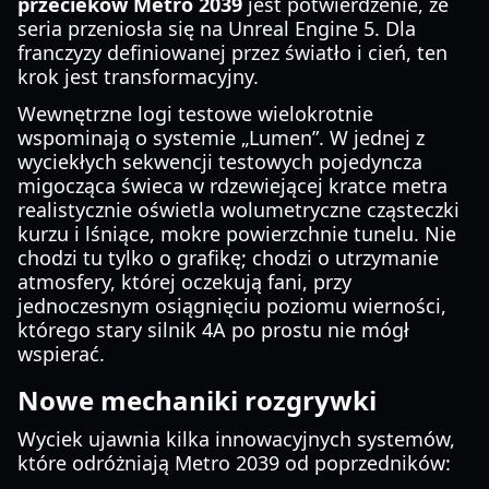
przecieków Metro 2039
jest potwierdzenie, że
seria przeniosła się na Unreal Engine 5. Dla
franczyzy definiowanej przez światło i cień, ten
krok jest transformacyjny.
Wewnętrzne logi testowe wielokrotnie
wspominają o systemie „Lumen”. W jednej z
wyciekłych sekwencji testowych pojedyncza
migocząca świeca w rdzewiejącej kratce metra
realistycznie oświetla wolumetryczne cząsteczki
kurzu i lśniące, mokre powierzchnie tunelu. Nie
chodzi tu tylko o grafikę; chodzi o utrzymanie
atmosfery, której oczekują fani, przy
jednoczesnym osiągnięciu poziomu wierności,
którego stary silnik 4A po prostu nie mógł
wspierać.
Nowe mechaniki rozgrywki
Wyciek ujawnia kilka innowacyjnych systemów,
które odróżniają Metro 2039 od poprzedników: