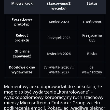
Milowy krok
(Szacowana/Z
Status
wycieku)
Początkowy
Koniec 2020
Ukończono
prototyp
Reboot
Przejście na
Początek 2023
projektu
UE5
Oficjalna
Kwiecień 2026
Bliska
zapowiedź
Docelowe okno
IV kwartał 2026 / I
Cel
wydawnicze
kwartał 2027
wewnętrzny
Moment wycieku doprowadził do spekulacji, że
mogło to być wydarzenie „kontrolowane” –
wysokopoziomowy korporacyjny ruch szachowy
między Microsoftem a Embracer Group w celu
podkręcenia emocji. Pokazując „wadliwe piękno”