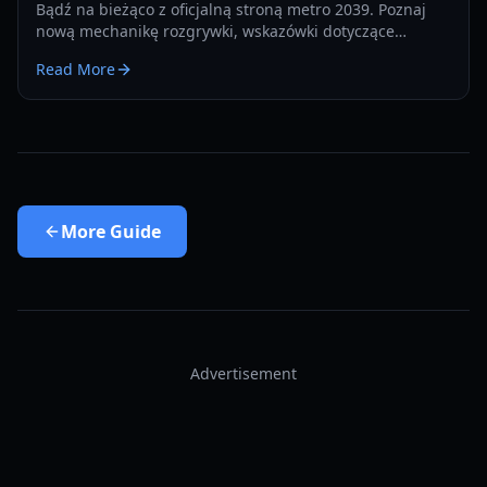
Bądź na bieżąco z oficjalną stroną metro 2039. Poznaj
nową mechanikę rozgrywki, wskazówki dotyczące
przetrwania termicznego i aktualizacje frakcji na
Read More
premierę w 2026 roku.
More
Guide
Advertisement