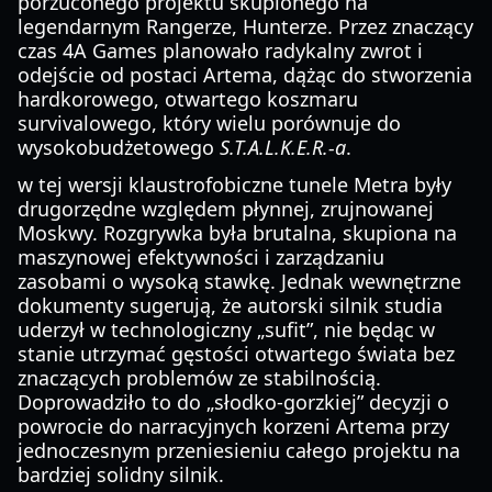
porzuconego projektu skupionego na
legendarnym Rangerze, Hunterze. Przez znaczący
czas 4A Games planowało radykalny zwrot i
odejście od postaci Artema, dążąc do stworzenia
hardkorowego, otwartego koszmaru
survivalowego, który wielu porównuje do
wysokobudżetowego
S.T.A.L.K.E.R.-a
.
w tej wersji klaustrofobiczne tunele Metra były
drugorzędne względem płynnej, zrujnowanej
Moskwy. Rozgrywka była brutalna, skupiona na
maszynowej efektywności i zarządzaniu
zasobami o wysoką stawkę. Jednak wewnętrzne
dokumenty sugerują, że autorski silnik studia
uderzył w technologiczny „sufit”, nie będąc w
stanie utrzymać gęstości otwartego świata bez
znaczących problemów ze stabilnością.
Doprowadziło to do „słodko-gorzkiej” decyzji o
powrocie do narracyjnych korzeni Artema przy
jednoczesnym przeniesieniu całego projektu na
bardziej solidny silnik.