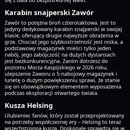
się z dala od bezpośredniej walki.
Karabin snajperski Zawór
Zawór to potężna broń czterotaktowa. Jest to
jedyny dedykowany karabin snajperski w swojej
klasie, oferujący drugie najwyższe obrażenia w
grze. Chociaż jego szybkostrzelność jest niska, a
podstawowy magazynek mieści tylko jeden
nabój, jego zabójczość na dużych dystansach
jest bezkonkurencyjna. Zanim dotrzesz do
poziomu Morza Kaspijskiego w 2026 roku,
ulepszenie Zaworu o 5-nabojowy magazynek i
lunetę o dużym powiększeniu sprawi, że stanie
się on obowiązkowym elementem wyposażenia
podczas eksploracji otwartego świata.
Kusza Helsing
Ulubieniec fanów, który został przeprojektowany
na potrzeby współczesnej ery – Helsing to teraz
wszechstronna kusza. Doskonale sprawdza się w