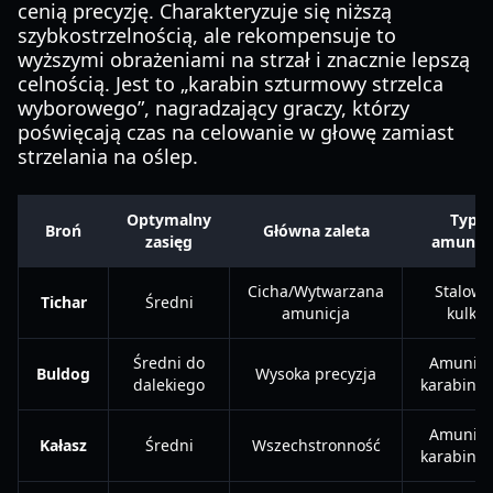
cenią precyzję. Charakteryzuje się niższą
szybkostrzelnością, ale rekompensuje to
wyższymi obrażeniami na strzał i znacznie lepszą
celnością. Jest to „karabin szturmowy strzelca
wyborowego”, nagradzający graczy, którzy
poświęcają czas na celowanie w głowę zamiast
strzelania na oślep.
Optymalny
Typ
Broń
Główna zaleta
zasięg
amunicj
Cicha/Wytwarzana
Stalowe
Tichar
Średni
amunicja
kulki
Średni do
Amunicj
Buldog
Wysoka precyzja
dalekiego
karabino
Amunicj
Kałasz
Średni
Wszechstronność
karabino