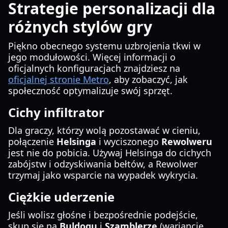
Strategie personalizacji dla
różnych stylów gry
Piękno obecnego systemu uzbrojenia tkwi w
jego modułowości. Więcej informacji o
oficjalnych konfiguracjach znajdziesz na
oficjalnej stronie Metro
, aby zobaczyć, jak
społeczność optymalizuje swój sprzęt.
Cichy infiltrator
Dla graczy, którzy wolą pozostawać w cieniu,
połączenie
Helsinga
i wyciszonego
Rewolweru
jest nie do pobicia. Używaj Helsinga do cichych
zabójstw i odzyskiwania bełtów, a Rewolwer
trzymaj jako wsparcie na wypadek wykrycia.
Ciężkie uderzenie
Jeśli wolisz głośne i bezpośrednie podejście,
skup się na
Buldogu
i
Szamblerze
(wariancie