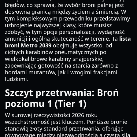
błędów, co sprawia, że wybór broni palnej jest
dosłowną granicą między życiem a śmiercią. W
tym kompleksowym przewodniku przedstawimy
uzbrojenie najwyższej klasy, które musisz
zdobyć, w tym opcje personalizacji, wydajność
amunicji i ogólną skuteczność w terenie. Ta
lista
broni Metro 2039
obejmuje wszystko, od
cichych karabinów pneumatycznych po
wielkokalibrowe karabiny snajperskie,
zapewniając gotowość na starcia zarówno z
hordami mutantów, jak i wrogimi frakcjami
ludzkimi.
Szczyt przetrwania: Broń
poziomu 1 (Tier 1)
W surowej rzeczywistości 2026 roku
wszechstronność jest kluczem. Poniższe bronie
stanowią złoty standard przetrwania, oferując
równowagę między niezawodnością a czystą siłą