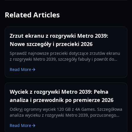
Related Articles
Zrzut ekranu z rozgrywki Metro 2039:
Nowe szczegóły i przecieki 2026
Sprawdź najnowsze przecieki dotyczące zrzutów ekranu
z rozgrywki Metro 2039, szczegóły fabuły i powrót do
Moskwy. Wszystko, co wiemy o sequelu od 4A Games w
Read More
2026 roku.
Wyciek z rozgrywki Metro 2039: Pełna
analiza i przewodnik po premierze 2026
Odkryj ogromny wyciek 120 GB z 4A Games. Szczegółowa
analiza wycieku z rozgrywki Metro 2039, porzuconego
buildu z Hunterem i przejścia na Unreal Engine 5.
Read More