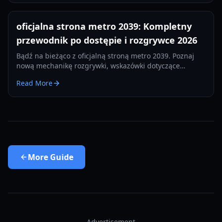
oficjalna strona metro 2039: Kompletny
przewodnik po dostępie i rozgrywce 2026
Bądź na bieżąco z oficjalną stroną metro 2039. Poznaj
nową mechanikę rozgrywki, wskazówki dotyczące
przetrwania termicznego i aktualizacje frakcji na
Read More
premierę w 2026 roku.
More
Guide
Advertisement