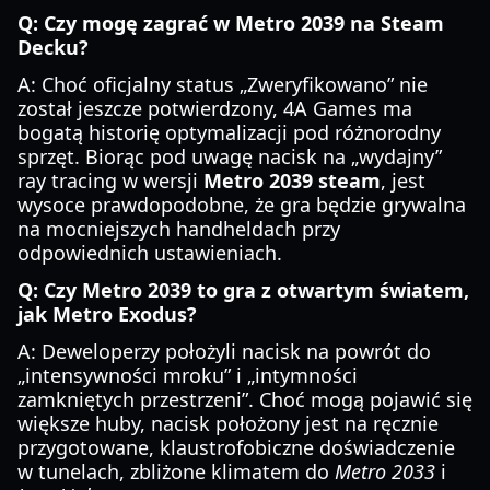
Q: Czy mogę zagrać w Metro 2039 na Steam
Decku?
A: Choć oficjalny status „Zweryfikowano” nie
został jeszcze potwierdzony, 4A Games ma
bogatą historię optymalizacji pod różnorodny
sprzęt. Biorąc pod uwagę nacisk na „wydajny”
ray tracing w wersji
Metro 2039 steam
, jest
wysoce prawdopodobne, że gra będzie grywalna
na mocniejszych handheldach przy
odpowiednich ustawieniach.
Q: Czy Metro 2039 to gra z otwartym światem,
jak Metro Exodus?
A: Deweloperzy położyli nacisk na powrót do
„intensywności mroku” i „intymności
zamkniętych przestrzeni”. Choć mogą pojawić się
większe huby, nacisk położony jest na ręcznie
przygotowane, klaustrofobiczne doświadczenie
w tunelach, zbliżone klimatem do
Metro 2033
i