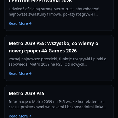
Centrum Przetrwania 2026
Odwiedź oficjalną stronę Metro 2039, aby zobaczyć
najnowsze zwiastuny filmowe, pokazy rozgrywki i
poradniki przetrwania. Bądź na bieżąco z kolejnym
Read More
rozdziałem sagi Metro.
Metro 2039 PS5: Wszystko, co wiemy o
nowej epopei 4A Games 2026
Poznaj najnowsze przecieki, funkcje rozgrywki i plotki o
zapowiedzi Metro 2039 na PS5. Od nowych
protagonistów po zaawansowaną mechanikę
Read More
przetrwania – oto czego się spodziewać.
Metro 2039 Ps5
Informacje o Metro 2039 na Ps5 wraz z kontekstem osi
czasu, praktycznymi wnioskami i bezpośrednimi linkami
do powiązanych aktualizacji kategorii.
Read More