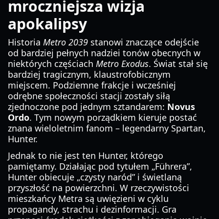
mroczniejsza wizja
apokalipsy
Historia
Metro 2039
stanowi znaczące odejście
od bardziej pełnych nadziei tonów obecnych w
niektórych częściach
Metro Exodus
. Świat stał się
bardziej tragicznym, klaustrofobicznym
miejscem. Podziemne frakcje i wcześniej
odrębne społeczności stacji zostały siłą
zjednoczone pod jednym sztandarem:
Novus
Ordo
. Tym nowym porządkiem kieruje postać
znana wieloletnim fanom – legendarny Spartan,
Hunter.
Jednak to nie jest ten Hunter, którego
pamiętamy. Działając pod tytułem „Führera”,
Hunter obiecuje „czysty naród” i świetlaną
przyszłość na powierzchni. W rzeczywistości
mieszkańcy Metra są uwięzieni w cyklu
propagandy, strachu i dezinformacji. Gra