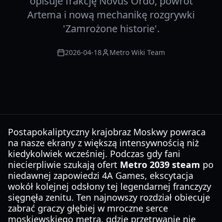
opisuje frakcję Novus Ordo, powrót
Artema i nową mechanikę rozgrywki
'Zamrożone historie'.
2026-04-18
Metro Wiki Team
Postapokaliptyczny krajobraz Moskwy powraca
na nasze ekrany z większą intensywnością niż
kiedykolwiek wcześniej. Podczas gdy fani
niecierpliwie szukają ofert
Metro 2039 steam
po
niedawnej zapowiedzi 4A Games, ekscytacja
wokół kolejnej odsłony tej legendarnej franczyzy
sięgnęła zenitu. Ten najnowszy rozdział obiecuje
zabrać graczy głębiej w mroczne serce
moskiewskiego metra, gdzie przetrwanie nie