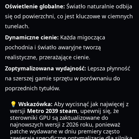
Oświetlenie globalne:
Światło naturalnie odbija
się od powierzchni, co jest kluczowe w ciemnych
tunelach.
Dynamiczne cienie:
Każda migocząca
pochodnia i światło awaryjne tworzą
realistyczne, przerażające cienie.
Zoptymalizowana wydajność:
Lepsza płynność
na szerszej gamie sprzętu w porównaniu do
poprzednich tytułów.
💡 Wskazówka:
Aby wycisnąć jak najwięcej z
wersji
Metro 2039 steam
, upewnij się, że
sterowniki GPU są zaktualizowane do
najnowszych wersji z 2026 roku, ponieważ
patche wydawane w dniu premiery często
zawierają specyficzne optymalizacje dla silnika