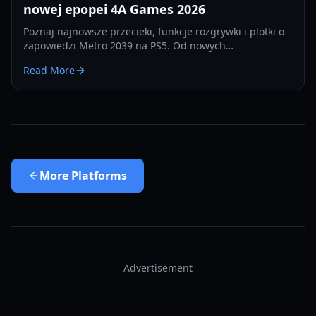
nowej epopei 4A Games 2026
Poznaj najnowsze przecieki, funkcje rozgrywki i plotki o
zapowiedzi Metro 2039 na PS5. Od nowych
protagonistów po zaawansowaną mechanikę
Read More
przetrwania – oto czego się spodziewać.
More
Platforms
Advertisement