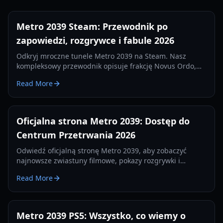
Metro 2039 Steam: Przewodnik po
zapowiedzi, rozgrywce i fabule 2026
Odkryj mroczne tunele Metro 2039 na Steam. Nasz
kompleksowy przewodnik opisuje frakcję Novus Ordo,
powrót Artema i nową mechanikę rozgrywki 'Zamrożone
Read More
historie'.
Oficjalna strona Metro 2039: Dostęp do
Centrum Przetrwania 2026
Odwiedź oficjalną stronę Metro 2039, aby zobaczyć
najnowsze zwiastuny filmowe, pokazy rozgrywki i
poradniki przetrwania. Bądź na bieżąco z kolejnym
Read More
rozdziałem sagi Metro.
Metro 2039 PS5: Wszystko, co wiemy o