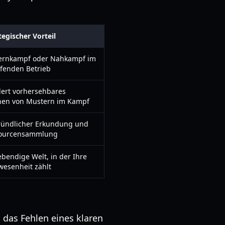
tegischer Vorteil
ernkampf oder Nahkampf im
ufenden Betrieb
ert vorhersehbares
nen von Mustern im Kampf
ründlicher Erkundung und
ourcensammlung
ebendige Welt, in der Ihre
esenheit zählt
t das Fehlen eines klaren