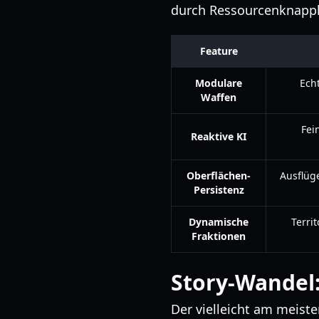
durch Ressourcenknapph
Feature
Modulare
Ech
Waffen
Fei
Reaktive KI
Oberflächen-
Ausflüge
Persistenz
Dynamische
Terri
Fraktionen
Story-Wandel:
Der vielleicht am meiste