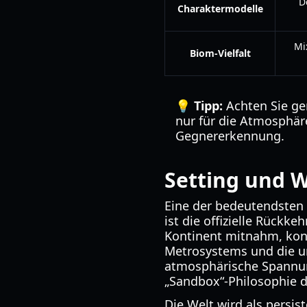
D
Charaktermodelle
Mi
Biom-Vielfalt
💡 Tipp:
Achten Sie gen
nur für die Atmosphär
Gegnererkennung.
Setting und 
Eine der bedeutendsten
ist die offizielle Rück
Kontinent mitnahm, konze
Metrosystems und die um
atmosphärische Spannung
„Sandbox“-Philosophie d
Die Welt wird als persist