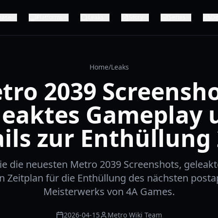
ease
Platforms
Leaks
Story
Series
De
Home
/
Leaks
tro 2039 Screensho
leaktes Gameplay 
ils zur Enthüllung
ie die neuesten Metro 2039 Screenshots, geleak
n Zeitplan für die Enthüllung des nächsten post
Meisterwerks von 4A Games.
2026-04-15
Metro Wiki Team