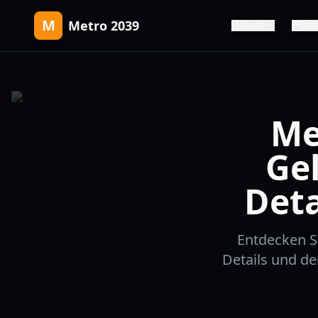
M
Metro 2039
Guide
Rel
Me
Ge
Deta
Entdecken S
Details und de