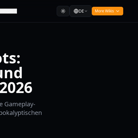
DE
veloper
More Wikis
ts:
und
 2026
te Gameplay-
apokalyptischen