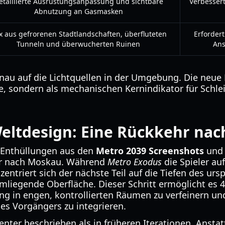
etaillierte Ausrüstungsanpassung und sichtbare
Verbesser
Abnutzung an Gasmasken
x aus gefrorenen Stadtlandschaften, überfluteten
Erfordert
Tunneln und überwucherten Ruinen
Ans
au auf die Lichtquellen in der Umgebung. Die neue E
e, sondern als mechanischen Kernindikator für Schle
Weltdesign: Eine Rückkehr na
 Enthüllungen aus den
Metro 2039 Screenshots
und 
kehr nach Moskau. Während
Metro Exodus
die Spieler au
ntriert sich der nächste Teil auf die Tiefen des urs
liegende Oberfläche. Dieser Schritt ermöglicht es 
 in engen, kontrollierten Räumen zu verfeinern und 
es Vorgängers zu integrieren.
enter beschrieben als in früheren Iterationen. Anstatt