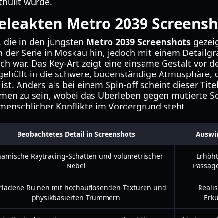
thüllt wurde.
eleakten Metro 2039 Screensh
, die in den jüngsten
Metro 2039 Screenshots
gezeig
der Serie in Moskau hin, jedoch mit einem Detailgra
 war. Das Key-Art zeigt eine einsame Gestalt vor de
gehüllt in die schwere, bodenständige Atmosphäre,
st. Anders als bei einem Spin-off scheint dieser Titel
men zu sein, wobei das Überleben gegen mutierte S
menschlicher Konflikte im Vordergrund steht.
Beobachtetes Detail in Screenshots
Auswi
amische Raytracing-Schatten und volumetrischer
Erhöht
Nebel
Passage
rladene Ruinen mit hochauflösenden Texturen und
Reali
physikbasierten Trümmern
Erk