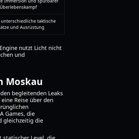
te Immersion und spürbarer
Überlebenskampf
 unterschiedliche taktische
ätze und Ausrüstung
ngine nutzt Licht nicht
ichen und
ch Moskau
den begleitenden Leaks
f eine Reise über den
prünglichen
4A Games, die
gleichzeitig die
 statischer Level, die