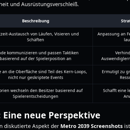
eit und Ausrüstungsverschleiß.
Beschreibung
Stra
tzeit-Austausch von Läufen, Visieren und
Anpassung an F
Schäften
la
nde kommunizieren und passen Taktiken
Verhind
basierend auf der Spielerposition an
Auswendigler
 an die Oberfläche sind Teil des Kern-Loops,
Ermutigt zu g
nicht nur geskriptete Events
Ress
torien wechseln den Besitzer basierend auf
Schafft eine l
Spielerentscheidungen
Anw
 Eine neue Perspektive
n diskutierte Aspekt der
Metro 2039 Screenshots
is