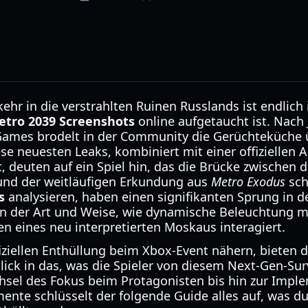
ehr in die verstrahlten Ruinen Russlands ist endlich 
etro 2039 Screenshots
online aufgetaucht ist. Nach 
Games brodelt in der Community die Gerüchteküche ü
se neuesten Leaks, kombiniert mit einer offiziellen 
st, deuten auf ein Spiel hin, das die Brücke zwische
l und der weitläufigen Erkundung aus
Metro Exodus
sch
s
analysieren, haben einen signifikanten Sprung in de
n der Art und Weise, wie dynamische Beleuchtung mi
 eines neu interpretierten Moskaus interagiert.
iziellen Enthüllung beim Xbox-Event nähern, bieten d
ick in das, was die Spieler von diesem Next-Gen-Surv
sel des Fokus beim Protagonisten bis hin zur Impl
ente schlüsselt der folgende Guide alles auf, was du