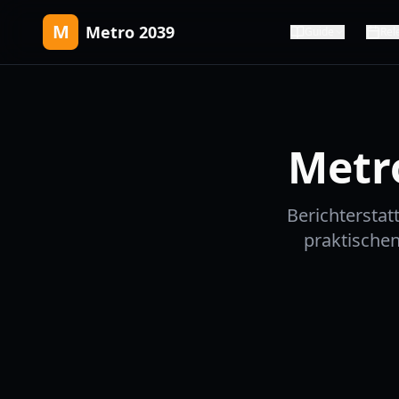
M
Metro 2039
Guide
Rel
Metr
Berichtersta
praktischen