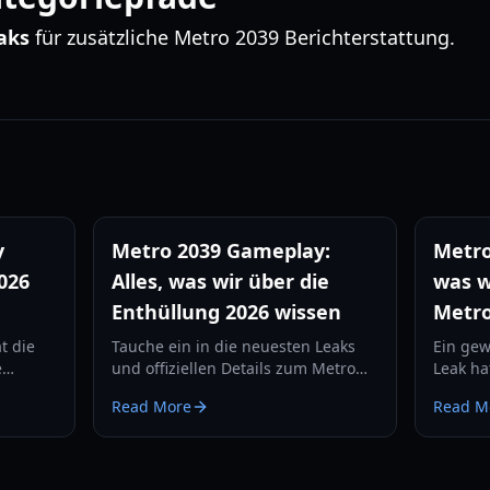
aks
für zusätzliche Metro 2039 Berichterstattung.
y
Metro 2039 Gameplay:
Metro
2026
Alles, was wir über die
was w
Enthüllung 2026 wissen
Metro
t die
Tauche ein in die neuesten Leaks
Ein gew
e
und offiziellen Details zum Metro
Leak ha
2039 Gameplay, einschließlich der
Builds 
Read More
Read M
d,
Rückkehr nach Moskau, neuer
Reise i
d die
Überlebensmechaniken und der
enthüllt
Enthüllung am 16. April.
Details.