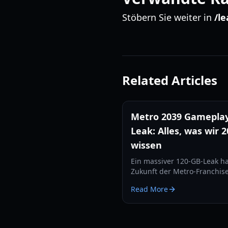
Stöbern Sie weiter in
/le
Related Articles
Metro 2039 Gamepla
Leak: Alles, was wir 
wissen
Ein massiver 120-GB-Leak ha
Zukunft der Metro-Franchis
enthüllt. Entdecke den
Read More
abgebrochenen Hunter-Buil
Unreal Engine 5 Features un
Rückkehr von Artjom.