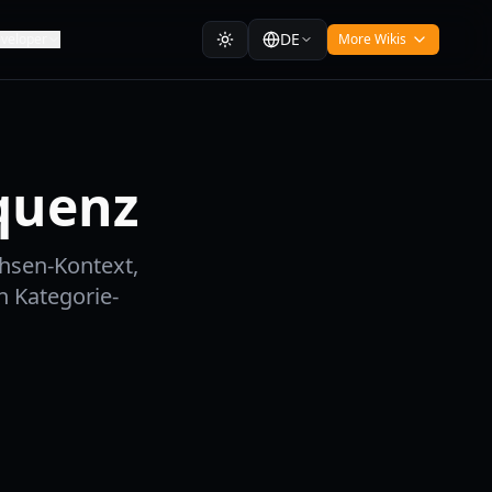
DE
veloper
More Wikis
quenz
hsen-Kontext,
n Kategorie-