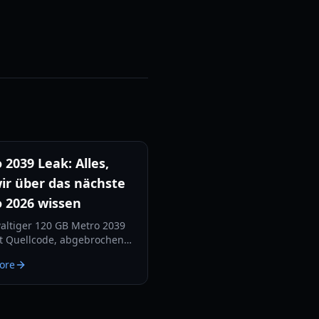
 2039 Leak: Alles,
ir über das nächste
 2026 wissen
altiger 120 GB Metro 2039
t Quellcode, abgebrochene
und die Zukunft von Artjoms
ore
n der Unreal Engine 5
. Erfahren Sie hier alle