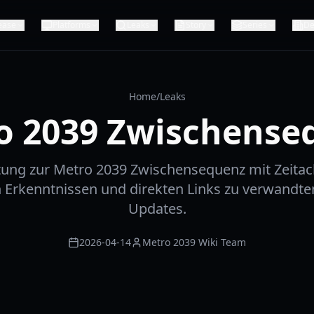
ease
Platforms
Leaks
Story
Series
De
Home
/
Leaks
o 2039 Zwischense
ttung zur Metro 2039 Zwischensequenz mit Zeitac
 Erkenntnissen und direkten Links zu verwandte
Updates.
2026-04-14
Metro 2039 Wiki Team