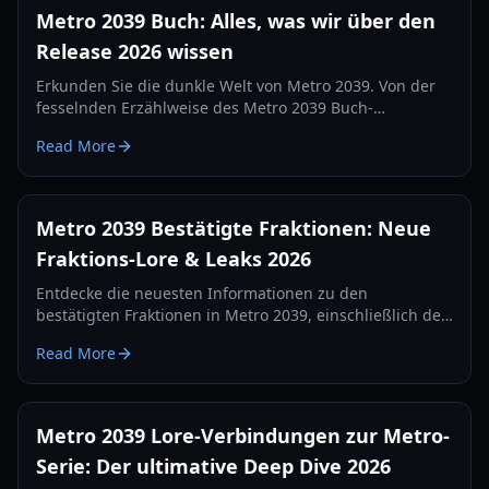
Metro 2039 Buch: Alles, was wir über den
Release 2026 wissen
Erkunden Sie die dunkle Welt von Metro 2039. Von der
fesselnden Erzählweise des Metro 2039 Buch-
Universums bis hin zu den neuesten Gameplay-Details
Read More
von 4A Games – hier ist Ihr kompletter Guide.
Metro 2039 Bestätigte Fraktionen: Neue
Fraktions-Lore & Leaks 2026
Entdecke die neuesten Informationen zu den
bestätigten Fraktionen in Metro 2039, einschließlich der
vereinten Metro unter Hunter und den neuen
Read More
Oberflächengruppen in der kommenden Fortsetzung.
Metro 2039 Lore-Verbindungen zur Metro-
Serie: Der ultimative Deep Dive 2026