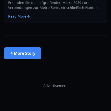
Erkunden Sie die tiefgreifenden Metro 2039 Lore-
Verbindungen zur Metro-Serie, einschließlich Hunters
Regime, der Rückkehr der Schwarzen und des
Read More
psychologischen Wandels im Franchise.
More
Story
Advertisement