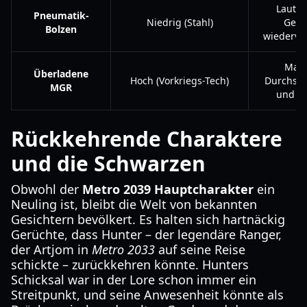
Lautlo
Pneumatik-
Niedrig (Stahl)
Gebr
Bolzen
wiederve
Maxi
Überladene
Hoch (Vorkriegs-Tech)
Durchsch
MGR
und S
Rückkehrende Charaktere
und die Schwarzen
Obwohl der
Metro 2039 Hauptcharakter
ein
Neuling ist, bleibt die Welt von bekannten
Gesichtern bevölkert. Es halten sich hartnäckig
Gerüchte, dass Hunter – der legendäre Ranger,
der Artjom in
Metro 2033
auf seine Reise
schickte – zurückkehren könnte. Hunters
Schicksal war in der Lore schon immer ein
Streitpunkt, und seine Anwesenheit könnte als