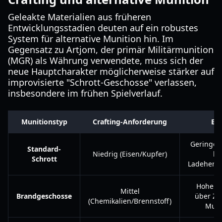
Geleakte Materialien aus früheren
Entwicklungsstadien deuten auf ein robustes
System für alternative Munition hin. Im
Gegensatz zu Artjom, der primär Militärmunition
(MGR) als Währung verwendete, muss sich der
neue Hauptcharakter möglicherweise stärker auf
improvisierte "Schrott-Geschosse" verlassen,
insbesondere im frühen Spielverlauf.
Munitionstyp
Crafting-Anforderung
Eff
Geringer
Standard-
Niedrig (Eisen/Kupfer)
ho
Schrott
Ladehemm
Hoher 
Mittel
Brandgeschosse
über Ze
(Chemikalien/Brennstoff)
Muta