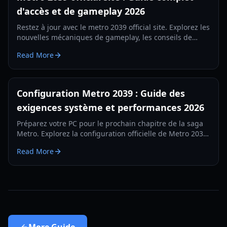
d'accès et de gameplay 2026
Restez à jour avec le metro 2039 official site. Explorez les
nouvelles mécaniques de gameplay, les conseils de
survie thermique et les mises à jour des factions pour la
Read More
sortie en 2026.
Configuration Metro 2039 : Guide des
exigences système et performances 2026
Préparez votre PC pour le prochain chapitre de la saga
Metro. Explorez la configuration officielle de Metro 2039,
les exigences techniques et les fonctionnalités du
Read More
moteur propriétaire.