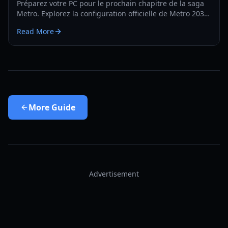
Préparez votre PC pour le prochain chapitre de la saga
Metro. Explorez la configuration officielle de Metro 2039,
les exigences techniques et les fonctionnalités du
Read More
moteur propriétaire.
More
Guide
Advertisement