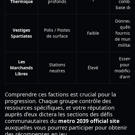
Thermique
profonds
combat
base de f
Donneurs
quêtes 
Vestiges
Polis / Postes
Faible
fournisse
Spartiates
de surface
de muniti
militaire
Essenti
Les
Stations
pour le
Marchands
Élevé
neutres
modificat
Libres
d'armes
Comprendre ces factions est crucial pour la
progression. Chaque groupe contrôle des
ressources spécifiques, et votre réputation
auprès d'eux dictera les sections des défis
communautaires du
metro 2039 official site
auxquelles vous pourrez participer pour obtenir
des récompenses en jeu.