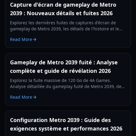
Capture d'écran de gameplay de Metro
2039 : Nouveaux détails et fuites 2026
Explorez les dernières fuites de captures d'écran de
gameplay de Metro 2039, les détails de l'histoire et le
retour à Moscou. Tout ce que nous savons sur la suite
Read More
de 4A Games en 2026.
Gameplay de Metro 2039 fuité : Analyse
complète et guide de révélation 2026
Explorez la fuite massive de 120 Go de 4A Games.
Analyse détaillée du gameplay fuité de Metro 2039, de
la version Hunter abandonnée et de la transition vers
Read More
l'Unreal Engine 5.
Configuration Metro 2039 : Guide des
exigences système et performances 2026