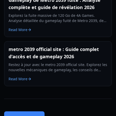
Gameplay de Metro 2039 fuité : Analyse
complète et guide de révélation 2026
Explorez la fuite massive de 120 Go de 4A Games.
Analyse détaillée du gameplay fuité de Metro 2039, de
la version Hunter abandonnée et de la transition vers
Read More
l'Unreal Engine 5.
metro 2039 official site : Guide complet
d'accès et de gameplay 2026
Restez à jour avec le metro 2039 official site. Explorez les
nouvelles mécaniques de gameplay, les conseils de
survie thermique et les mises à jour des factions pour la
Read More
sortie en 2026.