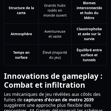
Biomes
Grands hubs
Structure de la
interconnectés
isolés en
carte
et hubs du
monde ouvert
Métro
Claustrophobe
Aventureuse
Atmosphère
et axée sur la
et vaste
survie
Équilibré entre
Temps en
Élevé (majorité
surface et
surface
du jeu)
tunnels
Innovations de gameplay :
Combat et infiltration
Les mécaniques de jeu révélées aux côtés des
fuites de
captures d'écran de metro 2039
suggèrent une approche plus flexible des
rencontres. 4A Games délaisserait les schémas